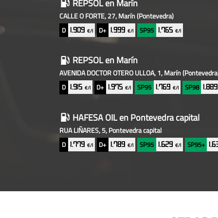
REPSOL
en Marín
CALLE O FORTE, 27, Marín
(Pontevedra)
D
D+
SP95
1.909
1.999
1.765
€/l
€/l
€/l
REPSOL
en Marín
AVENIDA DOCTOR OTERO ULLOA, 1, Marín
(Pontevedra
D
D+
SP95
SP98
1.915
1.975
1.769
1.88
€/l
€/l
€/l
HAFESA OIL
en Pontevedra capital
RUA LIÑARES, 5, Pontevedra capital
D
D+
SP95
SP95+
1.779
1.789
1.629
1.
€/l
€/l
€/l