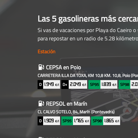
Las 5 gasolineras más cerc
Si vas de vacaciones por Playa do Caeiro o
para repostar en un radio de 5.28 kilómetro
Estación
Gasolineras
CEPSA
en Poio
baratas
CARRETERA ILLA DA TOXA, KM 10,8 KM. 10,8, Poio
(Po
cercanas
D
D+
SP95
SP98
1.949
2.049
1.839
2.
€/l
€/l
€/l
REPSOL
en Marín
CL CALVO SOTELO, 84, Marín
(Pontevedra)
D
SP95
SP98
1.909
1.765
1.865
€/l
€/l
€/l