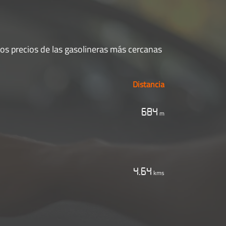
los precios de las gasolineras más cercanas
Distancia
684
m
4.64
kms