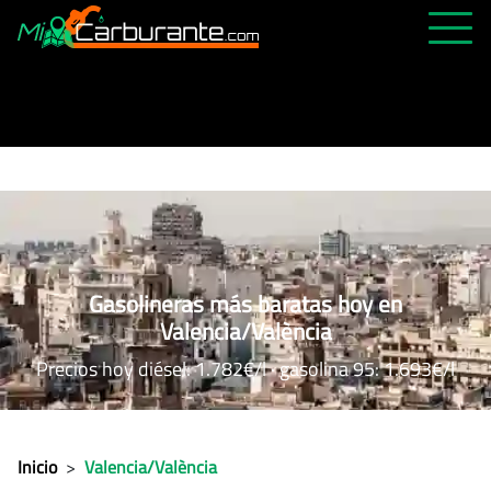
PRECIOS HOY
HISTÓRICO
MÁS CERCANA
ABIERTAS 24H
ÚLTIMAS MATRÍCULAS
Gasolineras más baratas hoy en
FAVORITAS
Valencia/València
Precios hoy diésel: 1.782€/l · gasolina 95: 1.693€/l
Inicio
>
Valencia/València