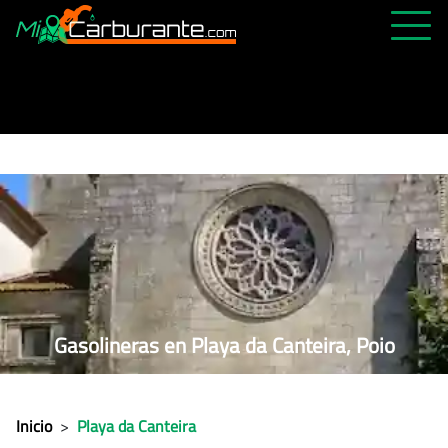
PRECIOS HOY
HISTÓRICO
MÁS CERCANA
ABIERTAS 24H
ÚLTIMAS MATRÍCULAS
FAVORITAS
Gasolineras en Playa da Canteira, Poio
Inicio
>
Playa da Canteira