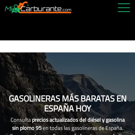
PRECIOS HOY
HISTÓRICO
MÁS CERCANA
ABIERTAS 24H
ÚLTIMAS MATRÍCULAS
FAVORITAS
GASOLINERAS MÁS BARATAS EN
ESPAÑA HOY
Consulta
precios actualizados del diésel y gasolina
sin plomo 95
en todas las gasolineras de España.