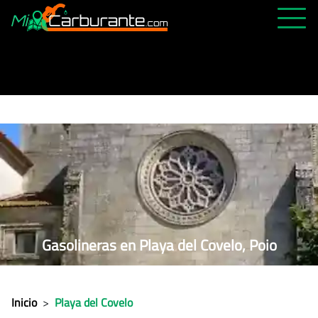
PRECIOS HOY
HISTÓRICO
MÁS CERCANA
ABIERTAS 24H
ÚLTIMAS MATRÍCULAS
FAVORITAS
Gasolineras en Playa del Covelo, Poio
Inicio
>
Playa del Covelo