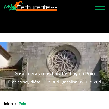
PRECIOS HOY
HISTÓRICO
MÁS CERCANA
ABIERTAS 24H
ÚLTIMAS MATRÍCULAS
FAVORITAS
Gasolineras más baratas hoy en Poio
Precios hoy diésel: 1.893€/l · gasolina 95: 1.782€/l
Inicio
>
Poio