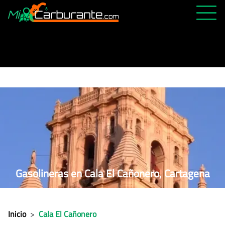
PRECIOS HOY
HISTÓRICO
MÁS CERCANA
ABIERTAS 24H
ÚLTIMAS MATRÍCULAS
FAVORITAS
Gasolineras en Cala El Cañonero, Cartagena
Inicio
>
Cala El Cañonero