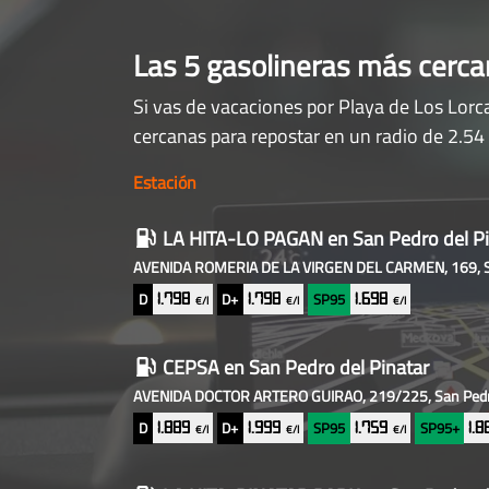
Las 5 gasolineras más cerc
Si vas de vacaciones por Playa de Los Lorc
cercanas para repostar en un radio de 2.54
Estación
Gasolineras
LA HITA-LO PAGAN
en San Pedro del Pi
baratas
AVENIDA ROMERIA DE LA VIRGEN DEL CARMEN, 169, Sa
cercanas
D
D+
SP95
1.798
1.798
1.698
€/l
€/l
€/l
CEPSA
en San Pedro del Pinatar
AVENIDA DOCTOR ARTERO GUIRAO, 219/225, San Pedro
D
D+
SP95
SP95+
1.889
1.999
1.759
1.
€/l
€/l
€/l