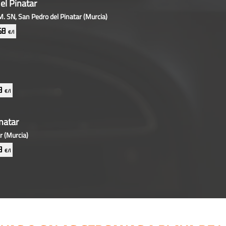
el Pinatar
SN, San Pedro del Pinatar
(Murcia)
668
€/l
69
€/l
natar
ar
(Murcia)
79
€/l