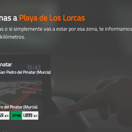
anas a
Playa de Los Lorcas
as o si simplemente vas a estar por esa zona, te informamos
 kilómetros.
natar
n Pedro del Pinatar
(Murcia)
 del Pinatar
(Murcia)
SP98
869
1.899
€/l
€/l