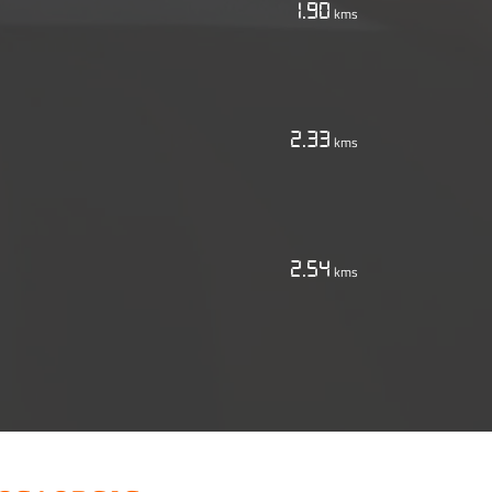
1.90
kms
2.33
kms
2.54
kms