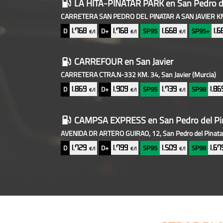
LA HITA-PINATAR PARK
en San Pedro d
CARRETERA SAN PEDRO DEL PINATAR A SAN JAVIER KM. 
D
D+
SP95
SP95+
1.768
1.768
1.668
1.
€/l
€/l
€/l
CARREFOUR
en San Javier
CARRETERA CTRA.N-332 KM. 34, San Javier
(Murcia)
D
D+
SP95
SP98
1.869
1.909
1.739
1.8
€/l
€/l
€/l
CAMPSA EXPRESS
en San Pedro del Pi
AVENIDA DR ARTERO GUIRAO, 12, San Pedro del Pinat
D
D+
SP95
SP98
1.729
1.799
1.509
1.6
€/l
€/l
€/l