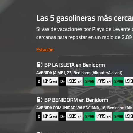
Las 5 gasolineras más cerc
Si vas de vacaciones por Playa de Levante 
cercanas para repostar en un radio de 2.89
Estación
Gasolineras
BP LA ISLETA
en Benidorm
baratas
AVENIDA JAIME I, 23, Benidorm
(Alicante/Alacant)
cercanas
D
D+
SP95
SP98
1.845
1.935
1.779
1.91
€/l
€/l
€/l
BP BENIDORM
en Benidorm
AVENIDA COMUNIDAD VALENCIANA, 18, Benidorm
(Ali
D
D+
SP95
SP98
1.845
1.935
1.779
1.91
€/l
€/l
€/l