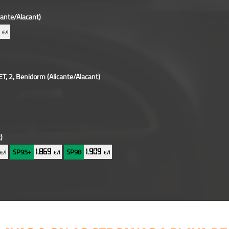
cante/Alacant)
9
€/l
T, 2, Benidorm
(Alicante/Alacant)
)
SP95+
SP98
9
1.869
1.909
€/l
€/l
€/l