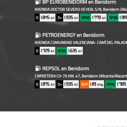
BP EUROBENIDORM
en Benidorm
AVENIDA DOCTOR SEVERO OCHOA, S/N, Benidorm
(Ali
D
D+
SP95
SP98
1.845
1.935
1.779
1.91
€/l
€/l
€/l
PETROENERGY
en Benidorm
AVENIDA COMUNIDAD VALENCIANA- CAMÍ DEL PALASIE
D
SP95
1.729
1.635
€/l
€/l
REPSOL
en Benidorm
CARRETERA CV-70 KM. 47, Benidorm
(Alicante/Alacant
D
D+
GLP
SP95
1.875
1.935
1.119
1.78
€/l
€/l
€/kg