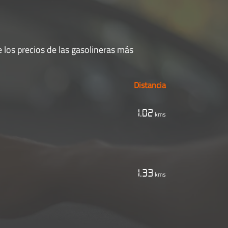
 los precios de las gasolineras más
Distancia
1.02
kms
1.33
kms