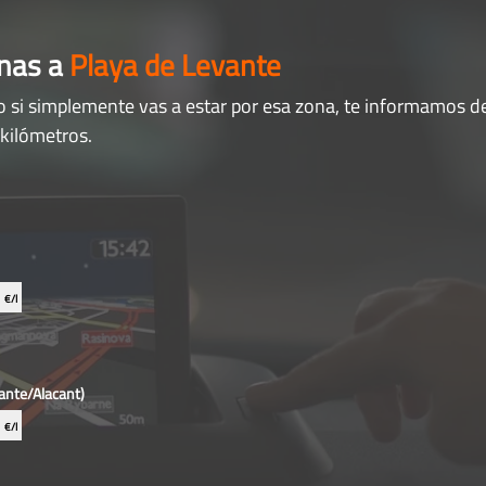
anas a
Playa de Levante
o si simplemente vas a estar por esa zona, te informamos de
 kilómetros.
9
€/l
cante/Alacant)
9
€/l