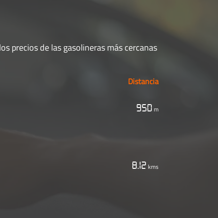
los precios de las gasolineras más cercanas
Distancia
950
m
8.12
kms