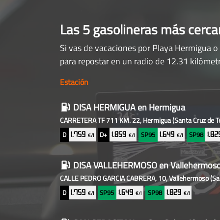
Las 5 gasolineras más cerc
Si vas de vacaciones por Playa Hermigua o 
para repostar en un radio de 12.31 kilómet
Estación
Gasolineras
DISA HERMIGUA
en Hermigua
baratas
CARRETERA TF 711 KM. 22, Hermigua
(Santa Cruz de T
cercanas
D
D+
SP95
SP98
1.759
1.859
1.649
1.8
€/l
€/l
€/l
DISA VALLEHERMOSO
en Vallehermos
CALLE PEDRO GARCIA CABRERA, 10, Vallehermoso
(Sa
D
SP95
SP98
1.759
1.649
1.829
€/l
€/l
€/l