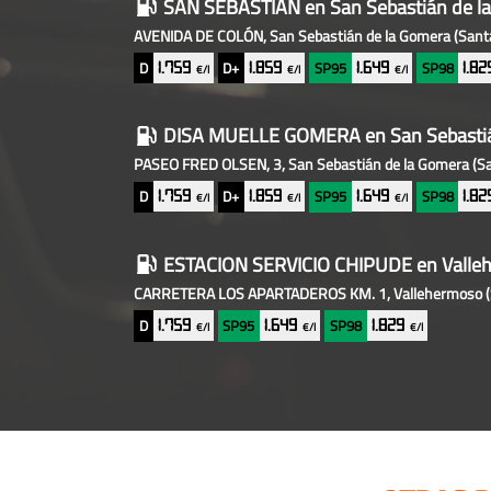
SAN SEBASTIAN
en San Sebastián de l
AVENIDA DE COLÓN, San Sebastián de la Gomera
(Sant
D
D+
SP95
SP98
1.759
1.859
1.649
1.8
€/l
€/l
€/l
DISA MUELLE GOMERA
en San Sebasti
PASEO FRED OLSEN, 3, San Sebastián de la Gomera
(S
D
D+
SP95
SP98
1.759
1.859
1.649
1.8
€/l
€/l
€/l
ESTACION SERVICIO CHIPUDE
en Valle
CARRETERA LOS APARTADEROS KM. 1, Vallehermoso
D
SP95
SP98
1.759
1.649
1.829
€/l
€/l
€/l