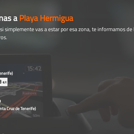
anas a
Playa Hermigua
si simplemente vas a estar por esa zona, te informamos de 
ros.
enerife)
29
€/l
o
nta Cruz de Tenerife)