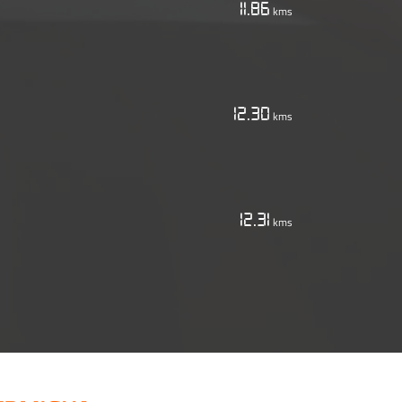
11.86
kms
12.30
kms
12.31
kms