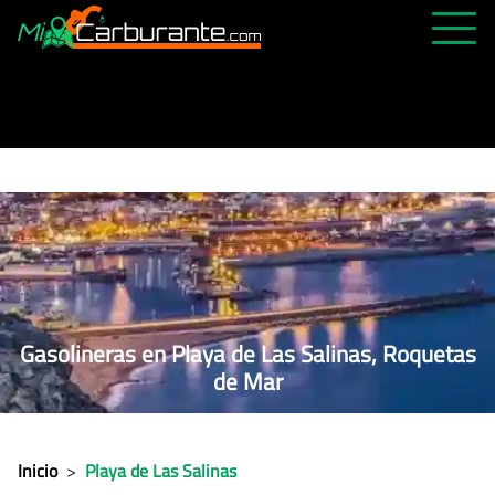
PRECIOS HOY
HISTÓRICO
MÁS CERCANA
ABIERTAS 24H
ÚLTIMAS MATRÍCULAS
FAVORITAS
Gasolineras en Playa de Las Salinas, Roquetas
de Mar
Inicio
>
Playa de Las Salinas