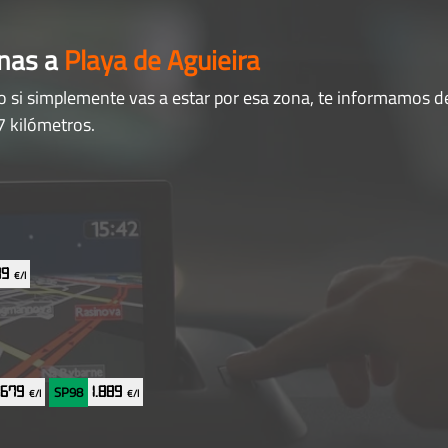
anas a
Playa de Aguieira
o si simplemente vas a estar por esa zona, te informamos de
7 kilómetros.
909
€/l
SP98
1.679
1.889
€/l
€/l