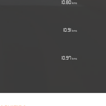
10.80
kms
10.91
kms
10.97
kms