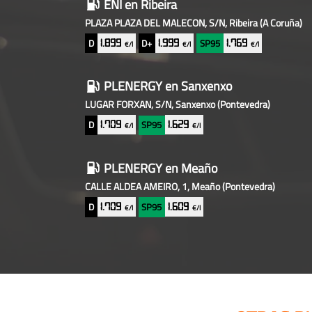
ENI
en Ribeira
PLAZA PLAZA DEL MALECON, S/N, Ribeira
(A Coruña)
D
D+
SP95
1.899
1.999
1.769
€/l
€/l
€/l
PLENERGY
en Sanxenxo
LUGAR FORXAN, S/N, Sanxenxo
(Pontevedra)
D
SP95
1.709
1.629
€/l
€/l
PLENERGY
en Meaño
CALLE ALDEA AMEIRO, 1, Meaño
(Pontevedra)
D
SP95
1.709
1.609
€/l
€/l