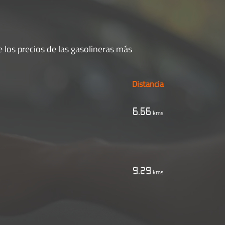
 los precios de las gasolineras más
Distancia
6.66
kms
9.29
kms