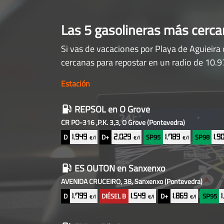
Las 5 gasolineras más cerc
Si vas de vacaciones por Playa de Aguieira 
cercanas para repostar en un radio de 10.9
Estación
Gasolineras
REPSOL
en O Grove
baratas
CR PO-316 ,P.K. 3,3, O Grove
(Pontevedra)
cercanas
D
D+
SP95
SP98
1.949
2.029
1.789
1.
€/l
€/l
€/l
ES OUTON
en Sanxenxo
AVENIDA CRUCEIRO, 38, Sanxenxo
(Pontevedra)
D
DIÉSEL B
D+
SP95
1.799
1.549
1.869
€/l
€/l
€/l