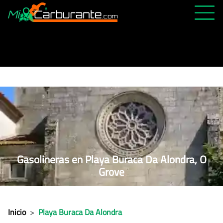
PRECIOS HOY
HISTÓRICO
MÁS CERCANA
ABIERTAS 24H
ÚLTIMAS MATRÍCULAS
FAVORITAS
Gasolineras en Playa Buraca Da Alondra, O
Grove
Inicio
>
Playa Buraca Da Alondra