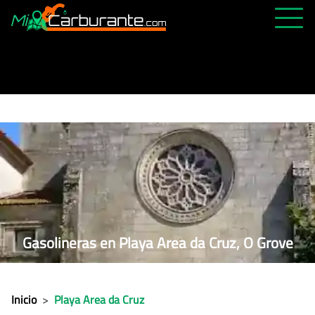
PRECIOS HOY
HISTÓRICO
MÁS CERCANA
ABIERTAS 24H
ÚLTIMAS MATRÍCULAS
FAVORITAS
Gasolineras en Playa Area da Cruz, O Grove
Inicio
>
Playa Area da Cruz