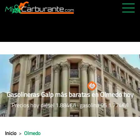
PRECIOS HOY
HISTÓRICO
MÁS CERCANA
ABIERTAS 24H
ÚLTIMAS MATRÍCULAS
FAVORITAS
Gasolineras Galp más baratas en Olmedo hoy
Precios hoy diésel 1.884€/l · gasolina 95 1.774€/l
Inicio
>
Olmedo