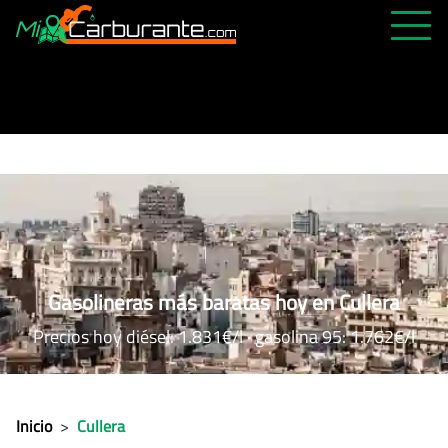
PRECIOS HOY
HISTÓRICO
MÁS CERCANA
ABIERTAS 24H
ÚLTIMAS MATRÍCULAS
FAVORITAS
Gasolineras más baratas hoy en Cullera
Precios hoy diésel: 1.831€/l · gasolina 95: 1.762€/l
Inicio
>
Cullera