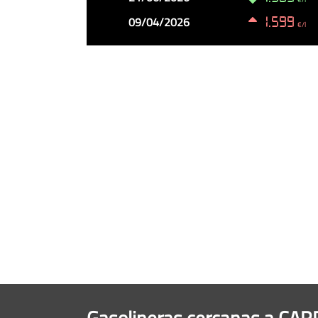
09/04/2026
1.599
€/l
Gasolineras cercanas a C