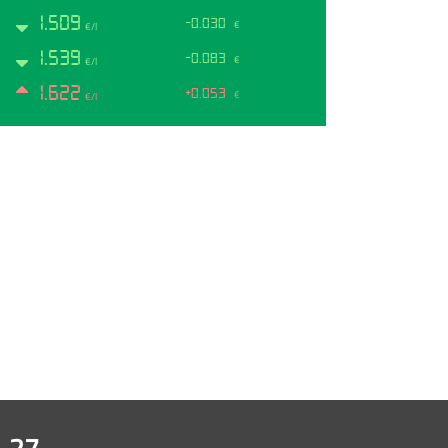
1.509
-0.030
€
€/l
1.539
-0.083
€
€/l
1.622
+0.053
€
€/l
 27