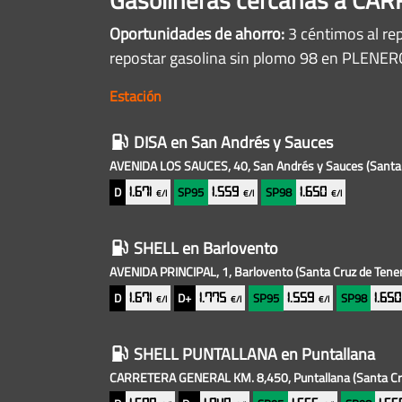
Oportunidades de ahorro:
3 céntimos al re
repostar gasolina sin plomo 98 en PLENE
Estación
Gasolineras
DISA
en San Andrés y Sauces
baratas
AVENIDA LOS SAUCES, 40, San Andrés y Sauces
(Santa
cercanas
D
SP95
SP98
1.671
1.559
1.650
€/l
€/l
€/l
SHELL
en Barlovento
AVENIDA PRINCIPAL, 1, Barlovento
(Santa Cruz de Tener
D
D+
SP95
SP98
1.671
1.775
1.559
1.65
€/l
€/l
€/l
SHELL PUNTALLANA
en Puntallana
CARRETERA GENERAL KM. 8,450, Puntallana
(Santa Cr