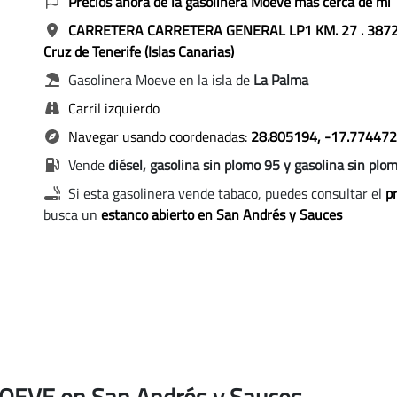
Precios ahora de la gasolinera Moeve más cerca de mi
CARRETERA CARRETERA GENERAL LP1 KM. 27
. 387
Cruz de Tenerife (Islas Canarias)
Gasolinera
Moeve
en la isla de
La Palma
Carril izquierdo
Navegar usando coordenadas:
28.805194, -17.774472
Vende
diésel, gasolina sin plomo 95 y gasolina sin plo
Si esta gasolinera vende tabaco, puedes consultar el
pr
busca un
estanco abierto en San Andrés y Sauces
 MOEVE en San Andrés y Sauces