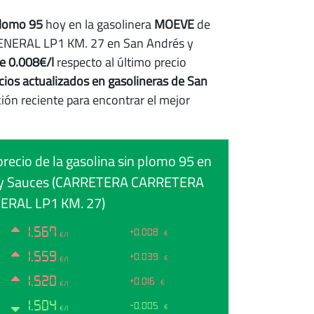
plomo 95
hoy en la gasolinera
MOEVE
de
ERAL LP1 KM. 27 en San Andrés y
e 0.008€/l
respecto al último precio
cios actualizados en gasolineras de San
ión reciente para encontrar el mejor
precio de la gasolina sin plomo 95 en
 y Sauces (CARRETERA CARRETERA
ERAL LP1 KM. 27)
1.567
+0.008
€
€/l
1.559
+0.039
€
€/l
1.520
+0.016
€
€/l
1.504
-0.005
€
€/l