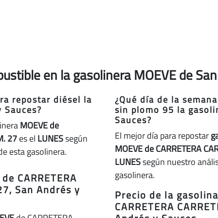
mbustible en la gasolinera MOEVE de Sa
a repostar diésel la
¿Qué día de la semana
y Sauces?
sin plomo 95 la gasol
Sauces?
linera
MOEVE de
El mejor día para repostar
g
. 27
es el
LUNES
según
MOEVE de CARRETERA CAR
de esta gasolinera.
LUNES
según nuestro análisi
gasolinera.
VE de CARRETERA
7, San Andrés y
Precio de la gasoli
CARRETERA CARRETE
EVE
de CARRETERA