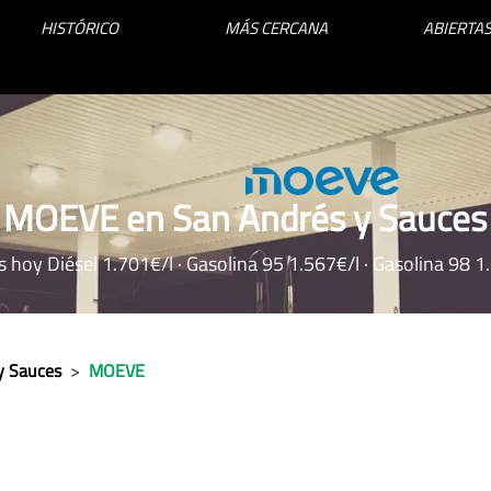
HISTÓRICO
MÁS CERCANA
ABIERTAS
 MOEVE en San Andrés y Sauces
s hoy Diésel 1.701€/l · Gasolina 95 1.567€/l · Gasolina 98 1
y Sauces
>
MOEVE