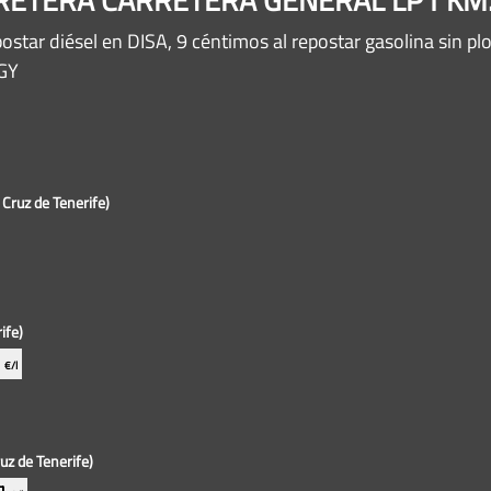
postar diésel en DISA, 9 céntimos al repostar gasolina sin
RGY
 Cruz de Tenerife)
ife)
0
€/l
uz de Tenerife)