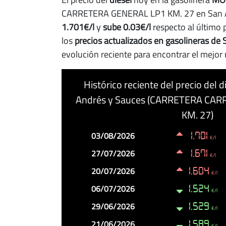
CARRETERA GENERAL LP1 KM. 27 en San A
1.701€/l
y
sube 0.03€/l
respecto al último 
los
precios actualizados en gasolineras de
evolución reciente para encontrar el mejo
Histórico reciente del precio del
Andrés y Sauces (CARRETERA CA
KM. 27)
Fecha
Precio
Cambio
03/08/2026
1.701
€/l
27/07/2026
1.671
€/l
20/07/2026
1.604
€/l
06/07/2026
1.524
€/l
29/06/2026
1.529
€/l
21/06/2026
1.589
€/l