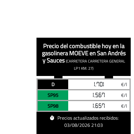
Precio del combustible hoy en la
gasolinera MOEVE
en San Andrés
y Sauces
(CARRETERA CARRETERA GENERAL
LP1 KM. 27)
Precios
Precios
03/08/2026
Precio diésel hoy en MOEVE, San Andr
D
1.701
€/l
Combustible
Precio
actualizados
actualizados
03/08/2026
Precio gasolina sin plomo 95 hoy en
SP95
1.567
€/l
de
la
03/08/2026
Precio gasolina sin plomo 98 hoy en
SP98
1.657
€/l
gasolinera
MOEVE
Precios actualizados recibidos:
en
03/08/2026 21:03
San