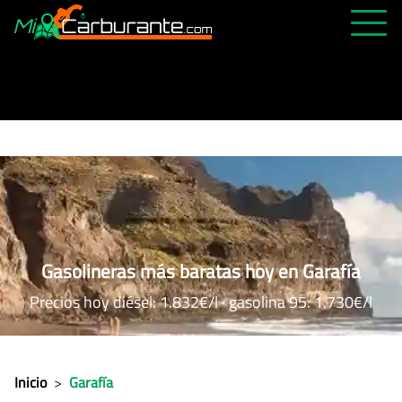
PRECIOS HOY
HISTÓRICO
MÁS CERCANA
ABIERTAS 24H
ÚLTIMAS MATRÍCULAS
FAVORITAS
Gasolineras más baratas hoy en Garafía
Precios hoy diésel: 1.832€/l · gasolina 95: 1.730€/l
Inicio
>
Garafía