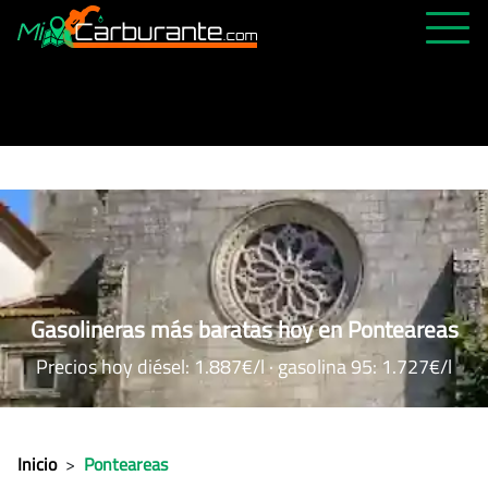
PRECIOS HOY
HISTÓRICO
MÁS CERCANA
ABIERTAS 24H
ÚLTIMAS MATRÍCULAS
FAVORITAS
Gasolineras más baratas hoy en Ponteareas
Precios hoy diésel: 1.887€/l · gasolina 95: 1.727€/l
Inicio
>
Ponteareas