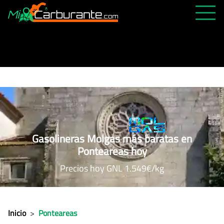
PRECIOS HOY
HISTÓRICO
MÁS CERCANA
ABIERTAS 24H
ÚLTIMAS MATRÍCULAS
Gasolineras Molgas más baratas en
FAVORITAS
Ponteareas hoy
Precios hoy GNL 1.549€/kg
Inicio
>
Ponteareas