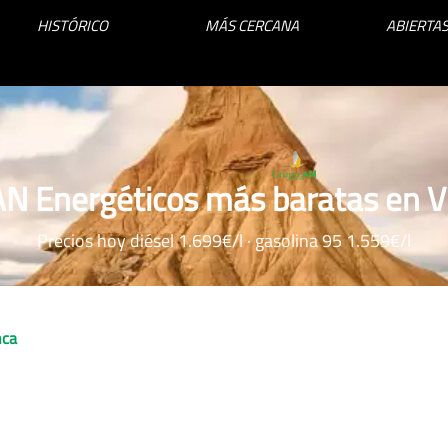
HISTÓRICO
MÁS CERCANA
ABIERTAS
AN Energéticos más baratas en Vi
Precios hoy diésel 1.699€/l · gasolina 95 1.559€/l
nca