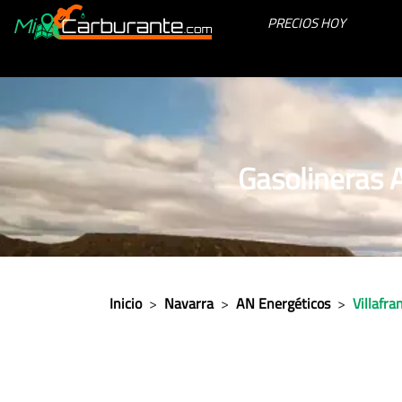
PRECIOS HOY
Gasolineras 
Inicio
>
Navarra
>
AN Energéticos
>
Villafra