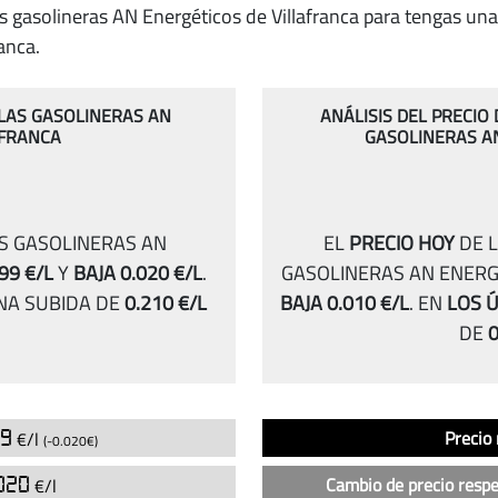
s gasolineras AN Energéticos de Villafranca para tengas una 
anca.
 LAS GASOLINERAS AN
ANÁLISIS DEL PRECIO
AFRANCA
GASOLINERAS A
AS GASOLINERAS AN
EL
PRECIO HOY
DE L
99 €/L
Y
BAJA 0.020 €/L
.
GASOLINERAS AN ENERG
A SUBIDA DE
0.210 €/L
BAJA 0.010 €/L
.
EN
LOS Ú
DE
0
Análisis
Indicador
Precio
99
Precio
€/l
(-0.020€)
del
precio
020
Cambio de precio respe
€/l