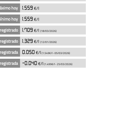
máximo hoy
1.559
€/l
mínimo hoy
1.559
€/l
registrado
1.709
€/l
(18/03/2026)
registrado
1.329
€/l
(12/01/2026)
registrada
0.050
€/l
(1.549€/l -
05/03/2026
)
registrada
-0.040
€/l
(1.499€/l -
25/03/2026
)