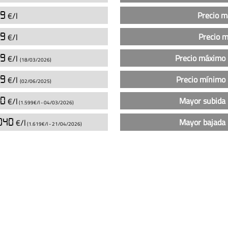
de
la
99
Precio 
€/l
gasolina
99
Precio 
€/l
sin
plomo
39
Precio máximo 
€/l
(18/03/2026)
95
en
59
Precio mínimo 
€/l
(02/06/2025)
las
gasolineras
00
Mayor subida 
€/l
(1.599€/l -
04/03/2026
)
AN
040
Mayor bajada 
€/l
Energéticos
(1.619€/l -
21/04/2026
)
en
Villafranca
(actualizado
hoy)