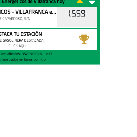
N Energéticos de Villafranca hoy
AN ENERGETICOS - VILLAFRANCA en Villafranca
1.559
E CAPARROSO, S/N
STACA TU ESTACIÓN
E GASOLINERA DESTACADA
¡CLICK AQUÍ!
s actualizados: 05/08/2026 11:13
s mostrados en €uros por litro