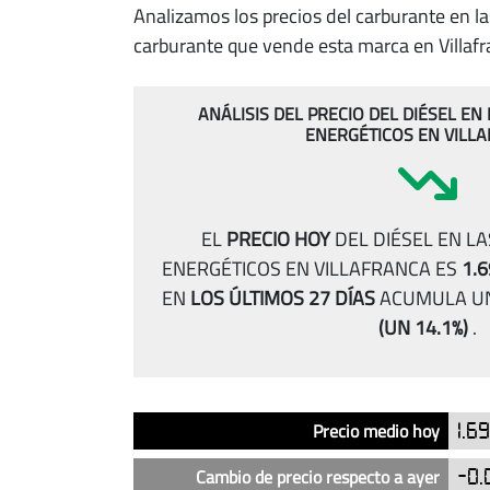
Analizamos los precios del carburante en la
carburante que vende esta marca en Villafr
ANÁLISIS DEL PRECIO DEL DIÉSEL EN
ENERGÉTICOS EN VILL
EL
PRECIO HOY
DEL DIÉSEL EN L
ENERGÉTICOS EN VILLAFRANCA ES
1.6
EN
LOS ÚLTIMOS 27 DÍAS
ACUMULA UN
(UN 14.1%)
.
Análisis
Indicador
Precio
Precio medio hoy
1.6
del
precio
Cambio de precio respecto a ayer
-0.