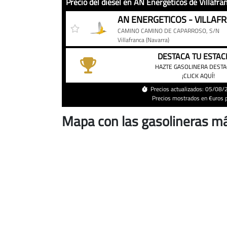
Precio del diésel en AN Energéticos de Villafra
Precio
Gasolinera
Precio
del
CAMINO CAMINO DE CAPARROSO, S/N
diésel
Villafranca
(Navarra)
en
DESTACA TU ESTAC
AN
HAZTE GASOLINERA DEST
¡CLICK AQUÍ!
Energéticos
de
Precios actualizados: 05/08
Precios mostrados en €uros po
Villafranca
hoy
Mapa con las gasolineras má