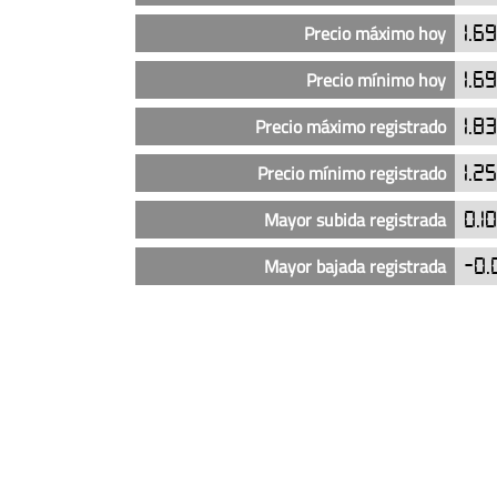
del
diésel
Precio máximo hoy
1.6
en
Precio mínimo hoy
1.6
las
gasolineras
Precio máximo registrado
1.8
AN
Energéticos
Precio mínimo registrado
1.2
en
Villafranca
Mayor subida registrada
0.1
(actualizado
Mayor bajada registrada
-0.
hoy)