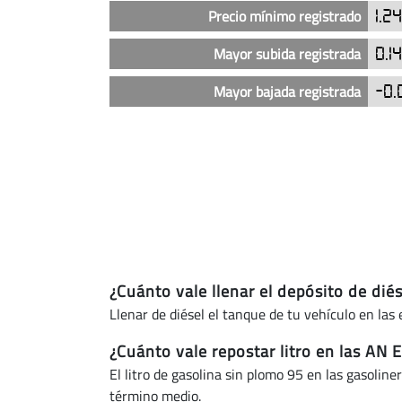
Energéticos
Precio mínimo registrado
1.2
de
Navarra
Mayor subida registrada
0.1
(actualizado
Mayor bajada registrada
-0.
hoy)
¿Cuánto vale llenar el depósito de dié
Llenar de diésel el tanque de tu vehículo en la
¿Cuánto vale repostar litro en las AN 
El litro de gasolina sin plomo 95 en las gasoli
término medio.