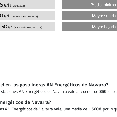
en
45
Precio mínimo 
€/l
(10/06/2025)
las
gasolineras
40
Mayor subida 
€/l
(1.532€/l -
30/06/2026
)
AN
050
Mayor bajada 
€/l
Energéticos
(1.731€/l -
15/04/2026
)
de
Navarra
(actualizado
hoy)
sel en las gasolineras AN Energéticos de Navarra?
s estaciones AN Energéticos de Navarra vale alrededor de
85€
, o lo
Energéticos de Navarra?
neras AN Energéticos de Navarra vale, una media de
1.568€
, por lo 