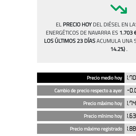
EL
PRECIO HOY
DEL DIÉSEL EN L
ENERGÉTICOS DE NAVARRA ES
1.703 
LOS ÚLTIMOS 23 DÍAS
ACUMULA UNA S
14.2%)
.
Análisis
Indicador
Precio
Precio medio hoy
1.7
del
precio
Cambio de precio respecto a ayer
-0.
del
diésel
Precio máximo hoy
1.7
en
Precio mínimo hoy
1.6
las
gasolineras
Precio máximo registrado
1.8
AN