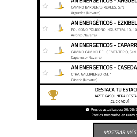
CAMINO BARDENAS REALES, S/N
Arguedas
(Navarra)
POLIGONO POLIGONO INDUSTRIAL 10, 10
Arróniz
(Navarra)
CAMINO CAMINO DEL CEMENTERIO, S/N
Caparroso
(Navarra)
CTRA. GALLIPIENZO KM. 1
Cáseda
(Navarra)
DESTACA TU ESTAC
HAZTE GASOLINERA DEST
¡CLICK AQUÍ!
Precios actualizados: 06/08
Precios mostrados en €uros po
MOSTRAR MÁS