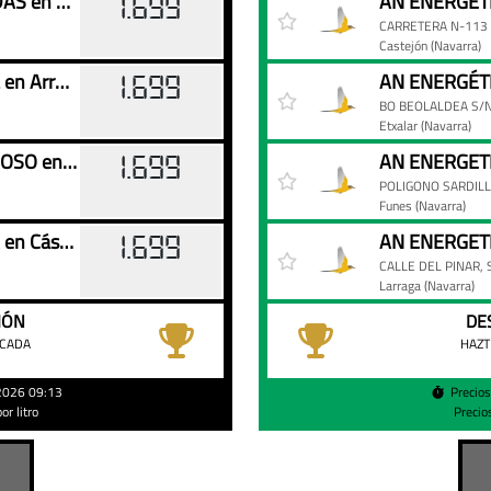
AN ENERGETICOS - ARGUEDAS en Arguedas
1.699
CARRETERA N-113 
Castejón
(Navarra)
AN ENERGÉTICOS - EZKIBEL en Arróniz
1.699
BO BEOLALDEA S/
Etxalar
(Navarra)
AN ENERGETICOS - CAPARROSO en Caparroso
AN ENERGETI
1.699
POLIGONO SARDILL
Funes
(Navarra)
AN ENERGETICOS - CASEDA en Cáseda
1.699
CALLE DEL PINAR, 
Larraga
(Navarra)
IÓN
DE
ACADA
HAZT
/2026 09:13
Precio
r litro
Precio