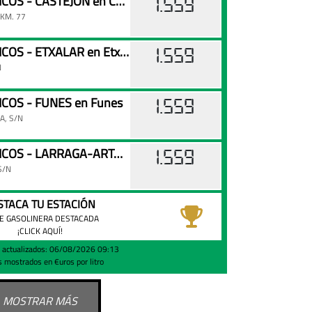
AN ENERGETICOS - CASTEJON en Castejón
1.559
KM. 77
AN ENERGÉTICOS - ETXALAR en Etxalar
1.559
N
COS - FUNES en Funes
1.559
A, S/N
AN ENERGETICOS - LARRAGA-ARTAJONA en Larraga
1.559
S/N
STACA TU ESTACIÓN
E GASOLINERA DESTACADA
¡CLICK AQUÍ!
s actualizados: 06/08/2026 09:13
s mostrados en €uros por litro
MOSTRAR MÁS