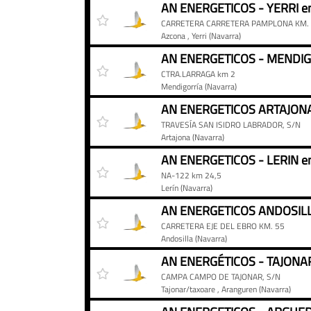
Precios
Gasolinera
Precio
AN ENERGETICOS - YERRI e
del
CARRETERA CARRETERA PAMPLONA KM. 
diésel
Azcona
, Yerri
(Navarra)
en
las
CTRA.LARRAGA km 2
AN
Mendigorría
(Navarra)
Energéticos
de
TRAVESÍA SAN ISIDRO LABRADOR, S/N
Navarra
Artajona
(Navarra)
AN ENERGETICOS - LERIN en
NA-122 km 24,5
Lerín
(Navarra)
CARRETERA EJE DEL EBRO KM. 55
Andosilla
(Navarra)
CAMPA CAMPO DE TAJONAR, S/N
Tajonar/taxoare
, Aranguren
(Navarra)