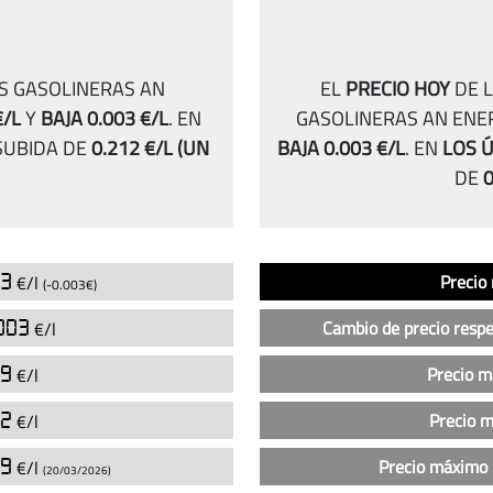
AS GASOLINERAS AN
EL
PRECIO HOY
DE L
€/L
Y
BAJA 0.003 €/L
.
EN
GASOLINERAS AN ENE
UBIDA DE
0.212 €/L
(UN
BAJA 0.003 €/L
.
EN
LOS Ú
DE
0
Análisis
Indicador
Precio
03
Precio
€/l
(-0.003€)
del
precio
003
Cambio de precio respe
€/l
de
la
49
Precio 
€/l
gasolina
32
Precio 
€/l
sin
plomo
89
Precio máximo 
€/l
(20/03/2026)
95