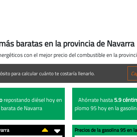
más baratas en la provincia de Navarra
ergéticos con el mejor precio del combustible en la provinc
ósito para calcular cuánto te costaría llenarlo.
ro
repostando diésel hoy en
Ahórrate hasta
5.9 céntim
 barata de Navarra
plomo 95 hoy en la gasoli
varra
Precios de la gasolina 95 en 