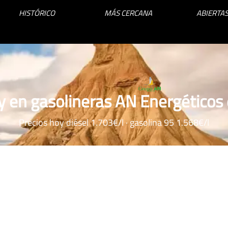
HISTÓRICO
MÁS CERCANA
ABIERTAS
y en gasolineras AN Energéticos
Precios hoy diésel 1.703€/l · gasolina 95 1.568€/l