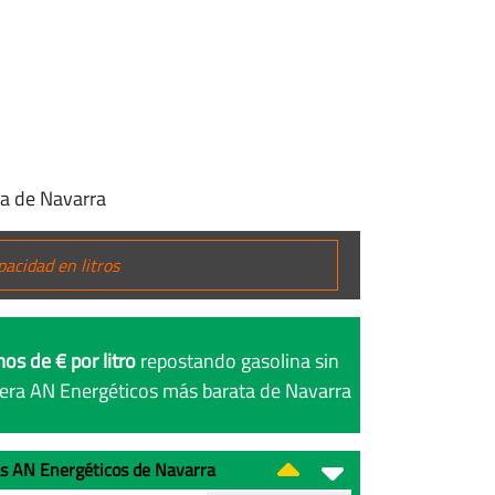
ia de Navarra
os de € por litro
repostando gasolina sin
nera AN Energéticos más barata de Navarra
las AN Energéticos de Navarra