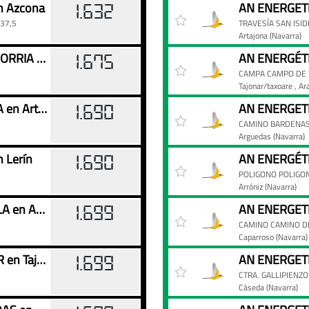
Precios
Gasolinera
Precio
n Azcona
1.632
de
37,5
TRAVESÍA SAN ISI
la
Artajona
(Navarra)
gasolina
AN ENERGETICOS - MENDIGORRIA en Mendigorría
1.675
95
CAMPA CAMPO DE T
en
Tajonar/taxoare
, A
las
AN ENERGETICOS ARTAJONA en Artajona
1.690
AN
CAMINO BARDENAS
Energéticos
Arguedas
(Navarra)
de
 Lerín
1.690
Navarra
POLIGONO POLIGON
Arróniz
(Navarra)
AN ENERGETICOS ANDOSILLA en Andosilla
1.699
CAMINO CAMINO D
Caparroso
(Navarra)
AN ENERGÉTICOS - TAJONAR en Tajonar/taxoare
1.699
CTRA. GALLIPIENZO
Cáseda
(Navarra)