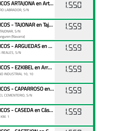
AN ENERGETICOS ARTAJONA en Artajona
1.550
DRO LABRADOR, S/N
AN ENERGÉTICOS - TAJONAR en Tajonar/taxoare
1.559
AJONAR, S/N
ranguren
(Navarra)
AN ENERGETICOS - ARGUEDAS en Arguedas
1.559
 REALES, S/N
AN ENERGÉTICOS - EZKIBEL en Arróniz
1.559
O INDUSTRIAL 10, 10
AN ENERGETICOS - CAPARROSO en Caparroso
1.559
EL CEMENTERIO, S/N
AN ENERGETICOS - CASEDA en Cáseda
1.559
 KM. 1