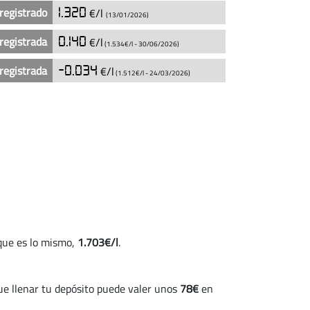
registrado
1.320
€/l
(13/01/2026)
registrada
0.140
€/l
(1.534€/l -
30/06/2026
)
registrada
-0.034
€/l
(1.512€/l -
24/03/2026
)
 que es lo mismo,
1.703€/l
.
que llenar tu depósito puede valer unos
78€
en