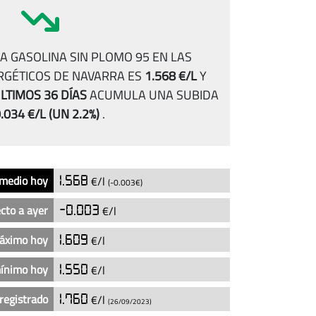
A GASOLINA SIN PLOMO 95 EN LAS
RGÉTICOS DE NAVARRA ES
1.568 €/L
Y
LTIMOS 36 DÍAS
ACUMULA UNA SUBIDA
.034 €/L
(UN 2.2%)
.
 medio hoy
1.568
€/l
(-0.003€)
cto a ayer
-0.003
€/l
máximo hoy
1.609
€/l
mínimo hoy
1.550
€/l
registrado
1.760
€/l
(26/09/2023)