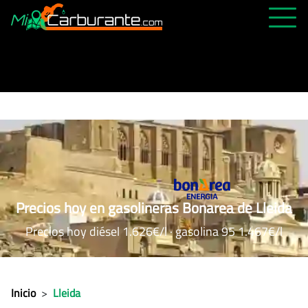
PRECIOS HOY
HISTÓRICO
MÁS CERCANA
ABIERTAS 24H
ÚLTIMAS MATRÍCULAS
FAVORITAS
Precios hoy en gasolineras Bonarea de Lleida
Precios hoy diésel 1.626€/l · gasolina 95 1.467€/l
Inicio
>
Lleida