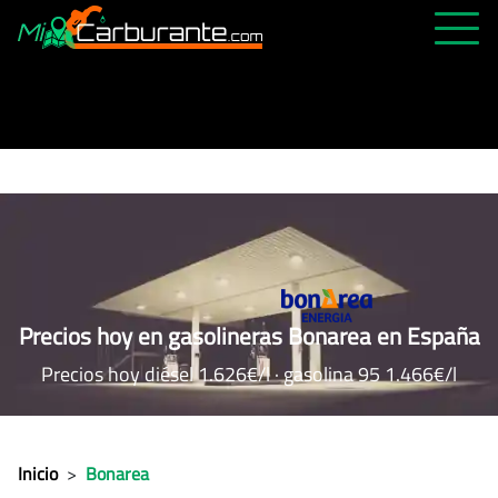
PRECIOS HOY
HISTÓRICO
MÁS CERCANA
ABIERTAS 24H
ÚLTIMAS MATRÍCULAS
FAVORITAS
Precios hoy en gasolineras Bonarea en España
Precios hoy diésel 1.626€/l · gasolina 95 1.466€/l
Inicio
>
Bonarea