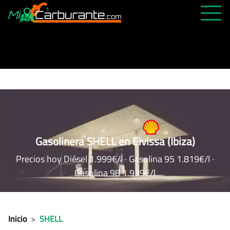
PRECIOS HOY
HISTÓRICO
MÁS CERCANA
ABIERTAS 24H
ÚLTIMAS MATRÍCULAS
Gasolinera SHELL en Eivissa (Ibiza)
FAVORITAS
Precios hoy Diésel 1.999€/l · Gasolina 95 1.819€/l ·
Gasolina 98 1.939€/l
Inicio
>
SHELL