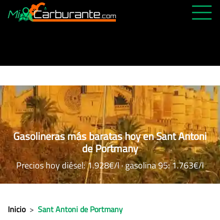
PRECIOS HOY
HISTÓRICO
MÁS CERCANA
ABIERTAS 24H
ÚLTIMAS MATRÍCULAS
Gasolineras más baratas hoy en Sant Antoni
FAVORITAS
de Portmany
Precios hoy diésel: 1.928€/l · gasolina 95: 1.763€/l
Inicio
>
Sant Antoni de Portmany