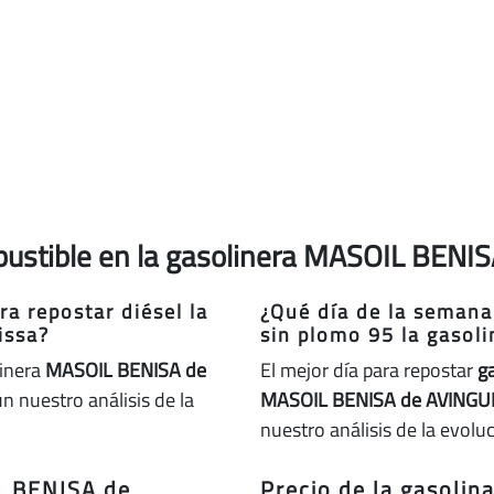
mbustible en la gasolinera MASOIL BENI
a repostar diésel la
¿Qué día de la semana
issa?
sin plomo 95 la gasol
linera
MASOIL BENISA de
El mejor día para repostar
g
n nuestro análisis de la
MASOIL BENISA de AVINGU
nuestro análisis de la evolu
L BENISA de
Precio de la gasoli