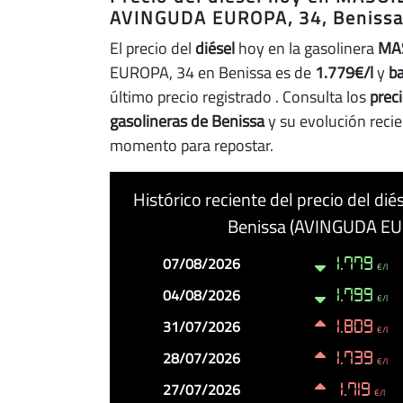
AVINGUDA EUROPA, 34, Beniss
El precio del
diésel
hoy en la gasolinera
MA
EUROPA, 34 en Benissa es de
1.779€/l
y
ba
último precio registrado
. Consulta los
prec
gasolineras de Benissa
y su evolución recie
momento para repostar.
Histórico reciente del precio del d
Benissa (AVINGUDA EU
Fecha
Precio
Cambio
07/08/2026
1.779
€/l
04/08/2026
1.799
€/l
31/07/2026
1.809
€/l
28/07/2026
1.739
€/l
27/07/2026
1.719
€/l