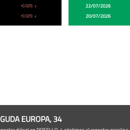
22/07/2026
+0.020
€
20/07/2026
+0.020
€
INGUDA EUROPA, 34
epostar diésel en ROSELLO, 4 céntimos al repostar gasolin