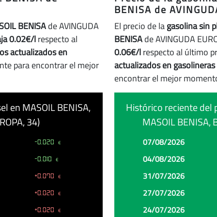
a
BENISA de AVINGUDA
SOIL BENISA
de AVINGUDA
El precio de la
gasolina sin 
ja 0.02€/l
respecto al
BENISA
de AVINGUDA EUROP
ios actualizados en
0.06€/l
respecto al último p
nte para encontrar el mejor
actualizados en gasolineras
encontrar el mejor momento
iésel en MASOIL BENISA,
Histórico reciente del 
ROPA, 34)
MASOIL BENISA, B
Fecha
Precio
Cambio
07/08/2026
-0.020
€
04/08/2026
-0.010
€
31/07/2026
+0.070
€
27/07/2026
+0.020
€
24/07/2026
+0.020
€