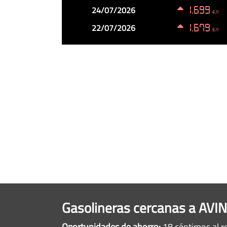
24/07/2026
1.699
€/l
22/07/2026
1.679
€/l
Gasolineras cercanas a AV
Oportunidades de ahorro:
18 céntimos al r