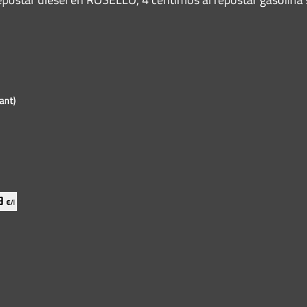
ant)
99
€/l