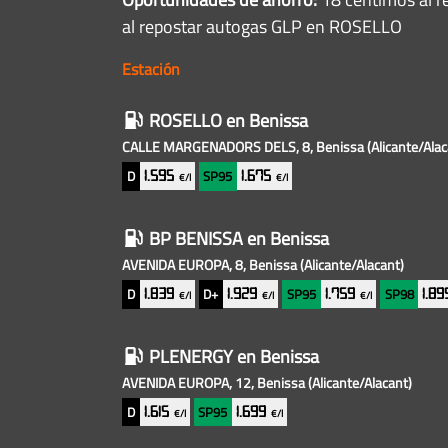
al repostar autogas GLP en ROSELLO
Estación
Gasolineras
ROSELLO
en Benissa
baratas
CALLE MARGENADORS DELS, 8, Benissa
(Alicante/Alac
cercanas
D
SP95
1.595
1.675
€/l
€/l
BP BENISSA
en Benissa
AVENIDA EUROPA, 8, Benissa
(Alicante/Alacant)
D
D+
SP95
SP98
1.839
1.929
1.759
1.8
€/l
€/l
€/l
PLENERGY
en Benissa
AVENIDA EUROPA, 12, Benissa
(Alicante/Alacant)
D
SP95
1.615
1.699
€/l
€/l