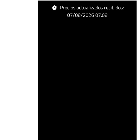
MASOIL
Precios actualizados recibidos:
BENISA
07/08/2026 07:08
en
Benissa
(AVINGUDA
EUROPA,
34)