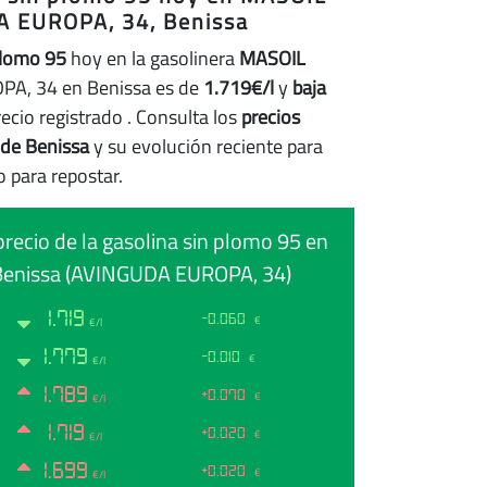
 EUROPA, 34, Benissa
plomo 95
hoy en la gasolinera
MASOIL
A, 34 en Benissa es de
1.719€/l
y
baja
recio registrado
. Consulta los
precios
 de Benissa
y su evolución reciente para
 para repostar.
precio de la gasolina sin plomo 95 en
enissa (AVINGUDA EUROPA, 34)
1.719
-0.060
€
€/l
1.779
-0.010
€
€/l
1.789
+0.070
€
€/l
1.719
+0.020
€
€/l
1.699
+0.020
€
€/l