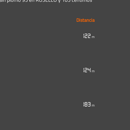
Distancia
122
m
124
m
183
m