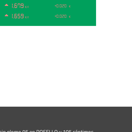
1.679
+0.020
€
€/l
1.659
+0.020
€
€/l
a sin plomo 95 en ROSELLO y 105 céntimos