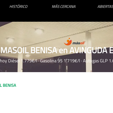
HISTÓRICO
MÁS CERCANA
ABIERTAS
a MASOIL BENISA en AVINGUDA 
 hoy Diésel 1.779€/l · Gasolina 95 1.719€/l · Autogas GLP 1
L BENISA