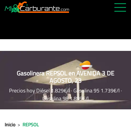
PRECIOS HOY
HISTÓRICO
MÁS CERCANA
ABIERTAS 24H
ÚLTIMAS MATRÍCULAS
Gasolinera REPSOL en AVENIDA 3 DE
AGOSTO, 23
FAVORITAS
Precios hoy Diésel 1.829€/l · Gasolina 95 1.739€/l ·
Gasolina 98 1.899€/l
Inicio
>
REPSOL