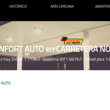
HISTÓRICO
MÁS CERCANA
ABIERTAS
ONFORT AUTO en CARRETERA N
s hoy Diésel 1.773€/l · Gasolina 95 1.667€/l · Diésel plus 1
 AUTO