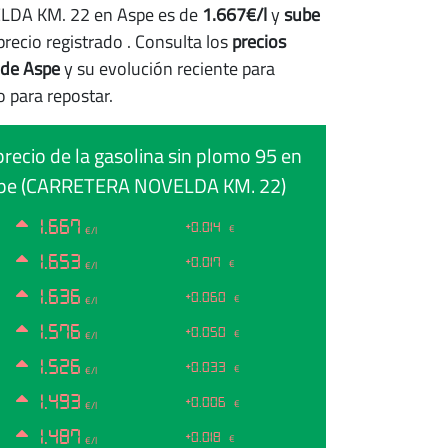
DA KM. 22 en Aspe es de
1.667€/l
y
sube
precio registrado
. Consulta los
precios
 de Aspe
y su evolución reciente para
 para repostar.
precio de la gasolina sin plomo 95 en
pe (CARRETERA NOVELDA KM. 22)
1.667
+0.014
€
€/l
1.653
+0.017
€
€/l
1.636
+0.060
€
€/l
1.576
+0.050
€
€/l
1.526
+0.033
€
€/l
1.493
+0.006
€
€/l
1.487
+0.018
€
€/l