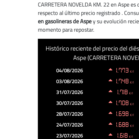
CARRETERA NOVELDA KM. 22 en Aspe es 
respecto al último precio registrado
. Consu
en gasolineras de Aspe
y su evolución recie
momento para repostar.
Histórico reciente del precio del d
Aspe (CARRETERA NOVEL
Fecha
Precio
Cambio
04/08/2026
1.773
€/l
03/08/2026
1.748
€/l
31/07/2026
1.718
€/l
30/07/2026
1.708
€/l
28/07/2026
1.698
€/l
24/07/2026
1.688
€/l
23/07/2026
1.618
€/l