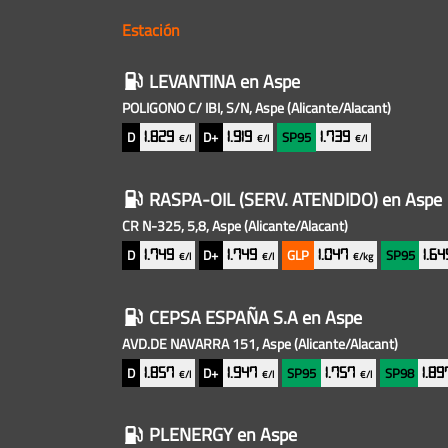
Estación
Gasolineras
LEVANTINA
en Aspe
baratas
POLIGONO C/ IBI, S/N, Aspe
(Alicante/Alacant)
cercanas
D
D+
SP95
1.829
1.919
1.739
€/l
€/l
€/l
RASPA-OIL (SERV. ATENDIDO)
en Aspe
CR N-325, 5,8, Aspe
(Alicante/Alacant)
D
D+
GLP
SP95
1.749
1.749
1.047
1.6
€/l
€/l
€/kg
CEPSA ESPAÑA S.A
en Aspe
AVD.DE NAVARRA 151, Aspe
(Alicante/Alacant)
D
D+
SP95
SP98
1.857
1.947
1.757
1.8
€/l
€/l
€/l
PLENERGY
en Aspe