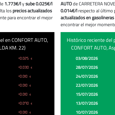
de
1.773€/l
y
sube 0.025€/l
AUTO
de CARRETERA NOVEL
lta los
precios actualizados
0.014€/l
respecto al último 
nte para encontrar el mejor
actualizados en gasolineras
encontrar el mejor momento
iésel en CONFORT AUTO,
Histórico reciente del 
DA KM. 22)
CONFORT AUTO, As
Fecha
Precio
Cambio
03/08/2026
+0.025
€
28/07/2026
+0.030
€
24/07/2026
+0.010
€
22/07/2026
+0.010
€
15/07/2026
+0.010
€
13/07/2026
+0.070
€
10/07/2026
+0.010
€