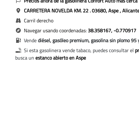
Precios ahora de la gasolinera Confort Auto más cerca
CARRETERA NOVELDA KM. 22
. 03680, Aspe
, Alican
Carril derecho
Navegar usando coordenadas:
38.358167, -0.770917
Vende
diésel, gasóleo premium, gasolina sin plomo 95 
Si esta gasolinera vende tabaco, puedes consultar el
pr
busca un
estanco abierto en Aspe