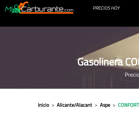
PRECIOS HOY
Gasolinera C
Precio
Inicio
>
Alicante/Alacant
>
Aspe
>
CONFORT