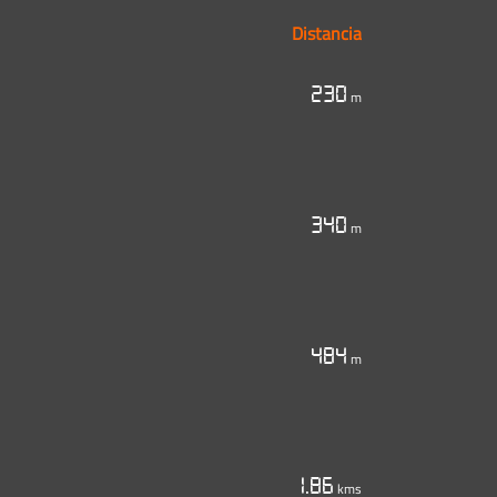
Distancia
230
m
340
m
484
m
1.86
kms