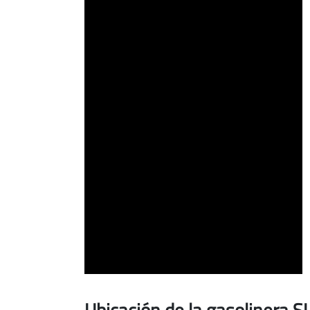
Albatera
(CALLE
POLIGONO
INDUSTRIAL
MOS
DEL
BOU,
CALLE
EL
ESPARTO,
5)
Ubicación de la gasolinera