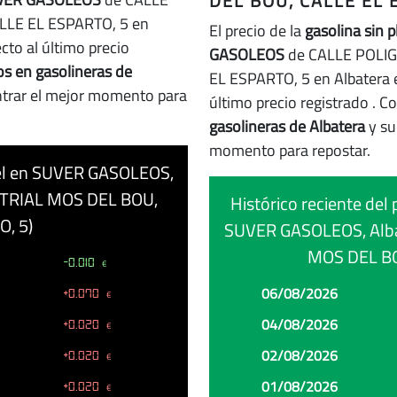
DEL BOU, CALLE EL E
LE EL ESPARTO, 5 en
El precio de la
gasolina sin 
cto al último precio
GASOLEOS
de CALLE POLI
os en gasolineras de
EL ESPARTO, 5 en Albatera 
ntrar el mejor momento para
último precio registrado
. C
gasolineras de Albatera
y su
momento para repostar.
ésel en SUVER GASOLEOS,
STRIAL MOS DEL BOU,
Histórico reciente del 
, 5)
SUVER GASOLEOS, Alb
MOS DEL BO
-0.010
€
Fecha
Precio
Cambio
06/08/2026
+0.070
€
04/08/2026
+0.020
€
02/08/2026
+0.020
€
01/08/2026
+0.020
€