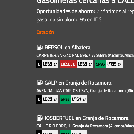
Oportunidades de ahorro:
2 céntimos al rep
gasolina sin plomo 95 en IDS
Estación
Gasolineras
REPSOL
en Albatera
baratas
CARRETERA N-340 KM. 696,7, Albatera
(Alicante/Alaca
cercanas
D
DIÉSEL B
SP95
1.859
1.659
1.789
€/l
€/l
€/l
GALP
en Granja de Rocamora
AVENIDA JUAN CARLOS I, S/N, Granja de Rocamora
(Ali
D
SP95
1.829
1.754
€/l
€/l
JOSBERFUEL
en Granja de Rocamora
CALLE RIO EBRO, 1, Granja de Rocamora
(Alicante/Alac