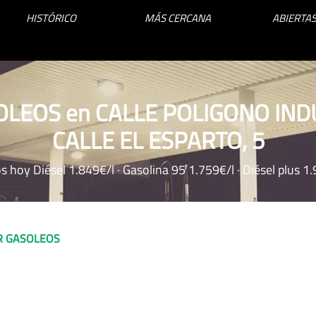
HISTÓRICO
MÁS CERCANA
ABIERTAS
SOLEOS en CALLE POLIGONO IND
CALLE EL ESPARTO, 5
s hoy Diésel 1.849€/l · Gasolina 95 1.759€/l · Diésel plus 1
R GASOLEOS