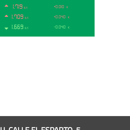
1.719
+0.010
€
€/l
1.709
+0.040
€
€/l
1.669
-0.040
€
€/l
U, CALLE EL ESPARTO, 5