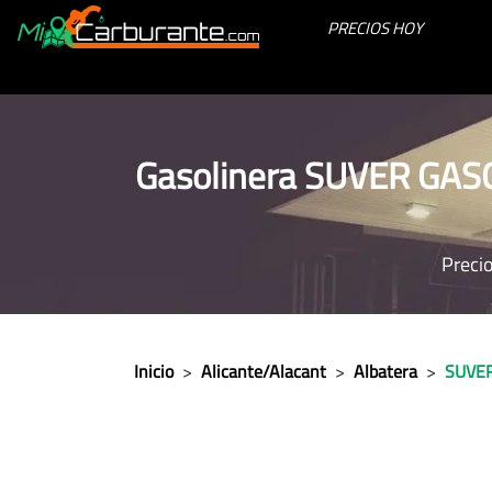
PRECIOS HOY
Gasolinera SUVER GA
Precio
Inicio
>
Alicante/Alacant
>
Albatera
>
SUVE