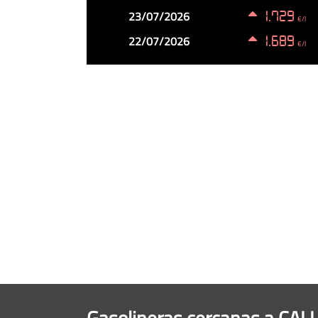
23/07/2026
1.729
€/l
22/07/2026
1.689
€/l
Gasolineras cercanas a CA