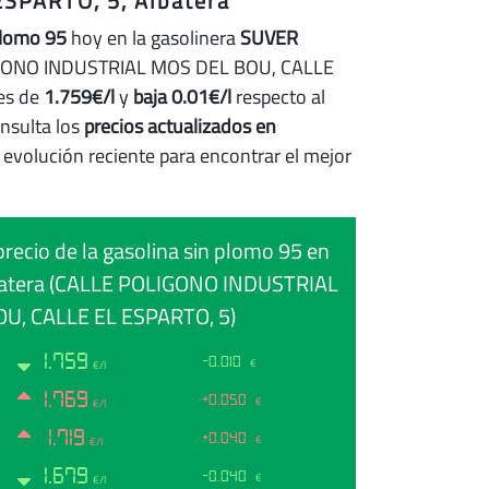
SPARTO, 5, Albatera
plomo 95
hoy en la gasolinera
SUVER
GONO INDUSTRIAL MOS DEL BOU, CALLE
es de
1.759€/l
y
baja 0.01€/l
respecto al
onsulta los
precios actualizados en
 evolución reciente para encontrar el mejor
precio de la gasolina sin plomo 95 en
atera (CALLE POLIGONO INDUSTRIAL
U, CALLE EL ESPARTO, 5)
1.759
-0.010
€
€/l
1.769
+0.050
€
€/l
1.719
+0.040
€
€/l
1.679
-0.040
€
€/l