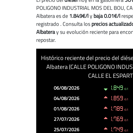
POLIGONO INDUSTRIAL MOS DEL BOU, CAL
Albatera es de
1.849€/l
y
baja 0.01€/l
respe
registrado
. Consulta los
precios actualizad
Albatera
y su evolución reciente para enco
repostar.
Histórico reciente del precio del di
Albatera (CALLE POLIGONO INDU
CALLE EL ESPARTO
Fecha
Precio
Cambio
06/08/2026
1.849
€/l
04/08/2026
1.859
€/l
01/08/2026
1.789
€/l
27/07/2026
1.769
€/l
25/07/2026
1.749
€/l