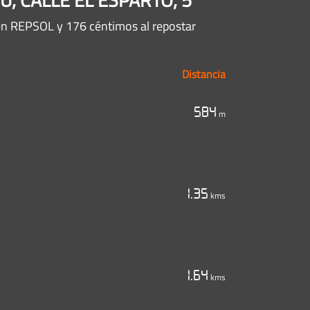
 en REPSOL y 176 céntimos al repostar
Distancia
584
m
1.35
kms
1.64
kms