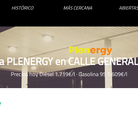
HISTÓRICO
MÁS CERCANA
ABIERTAS
ra PLENERGY en CALLE GENERAL
Precios hoy Diésel 1.719€/l · Gasolina 95 1.609€/l
Y