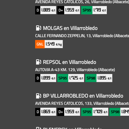
baratas
AVENIDA REYES CATOLICOS, 26, Villarrobledo
(Albacete
cercanas
D
D+
SP95
1.889
1.959
1.719
€/l
€/l
€/l
MOLGAS
en Villarrobledo
CALLE FERNANDO ZEPPELIN, 13, Villarrobledo
(Albacet
GNL
1.549
€/kg
REPSOL
en Villarrobledo
AUTOVIA A-43 KM. 129, Villarrobledo
(Albacete)
D
SP95
SP98
1.899
1.725
1.895
€/l
€/l
€/l
BP VILLARROBLEDO
en Villarrobledo
AVENIDA REYES CATOLICOS, 133, Villarrobledo
(Albacet
D
D+
SP95
SP98
1.869
1.959
1.709
1.8
€/l
€/l
€/l