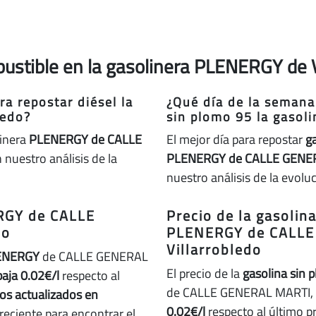
bustible en la gasolinera PLENERGY de V
a repostar diésel la
¿Qué día de la semana
ledo?
sin plomo 95 la gasol
linera
PLENERGY de CALLE
El mejor día para repostar
g
nuestro análisis de la
PLENERGY de CALLE GENER
nuestro análisis de la evolu
ERGY de CALLE
Precio de la gasolin
do
PLENERGY de CALLE
Villarrobledo
ENERGY
de CALLE GENERAL
El precio de la
gasolina sin 
baja 0.02€/l
respecto al
de CALLE GENERAL MARTI, 2
ios actualizados en
0.02€/l
respecto al último p
reciente para encontrar el