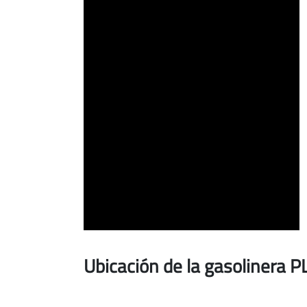
GENERAL
MARTI,
2)
Ubicación de la gasolinera 