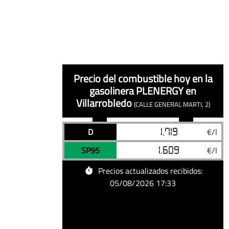
Precio del combustible hoy en la
gasolinera PLENERGY
en
Villarrobledo
(CALLE GENERAL MARTI, 2)
Precios
Precios
05/08/2026
Precio diésel hoy en PLENERGY, Villarr
D
1.719
€/l
Combustible
Precio
actualizados
actualizados
05/08/2026
Precio gasolina sin plomo 95 hoy en 
SP95
1.609
€/l
de
la
Precios actualizados recibidos:
gasolinera
05/08/2026 17:33
PLENERGY
en
Villarrobledo
(CALLE