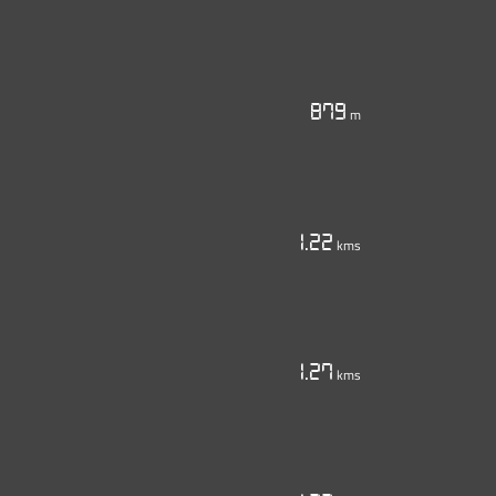
879
m
1.22
kms
1.27
kms