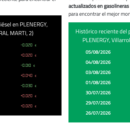
actualizados en gasolineras 
para encontrar el mejor mo
 diésel en PLENERGY,
Histórico reciente del 
RAL MARTI, 2)
PLENERGY, Villarr
-0.020
€
Fecha
Precio
Cambio
05/08/2026
+0.020
€
04/08/2026
-0.010
€
03/08/2026
+0.040
€
01/08/2026
-0.030
€
30/07/2026
+0.020
€
29/07/2026
+0.020
€
26/07/2026