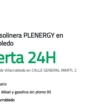
gasolinera PLENERGY
en
bledo
erta 24H
 de
Villarrobledo
en CALLE GENERAL MARTI, 2
ario
r
diésel y gasolina sin plomo 95
arrobledo