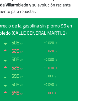
de Villarrobledo
y su evolución reciente
mento para repostar.
precio de la gasolina sin plomo 95 en
obledo (CALLE GENERAL MARTI, 2)
1.609
-0.020
€
€/l
1.629
+0.020
€
€/l
1.609
-0.020
€
€/l
1.629
+0.030
€
€/l
1.599
-0.010
€
€/l
1.609
-0.040
€
€/l
1.649
+0.010
€
€/l