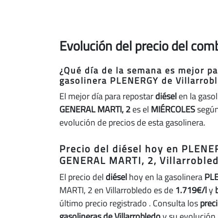
Evolución del precio del com
¿Qué día de la semana es mejor par
gasolinera PLENERGY de Villarrob
El mejor día para repostar
diésel
en la gaso
GENERAL MARTI, 2
es el
MIÉRCOLES
según 
evolución de precios de esta gasolinera.
Precio del diésel hoy en PLEN
GENERAL MARTI, 2, Villarroble
El precio del
diésel
hoy en la gasolinera
PL
MARTI, 2 en Villarrobledo es de
1.719€/l
y
último precio registrado
. Consulta los
prec
gasolineras de Villarrobledo
y su evolución 