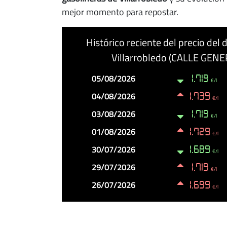
mejor momento para repostar.
Histórico reciente del precio del
Villarrobledo (CALLE GENE
Fecha
Precio
Cambio
05/08/2026
1.719
€/l
04/08/2026
1.739
€/l
03/08/2026
1.719
€/l
01/08/2026
1.729
€/l
30/07/2026
1.689
€/l
29/07/2026
1.719
€/l
26/07/2026
1.699
€/l