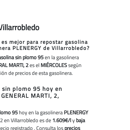
illarrobledo
 es mejor para repostar gasolina
inera PLENERGY de Villarrobledo?
asolina sin plomo 95
en la gasolinera
AL MARTI, 2
es el
MIÉRCOLES
según
ción de precios de esta gasolinera.
a sin plomo 95 hoy en
 GENERAL MARTI, 2,
plomo 95
hoy en la gasolinera
PLENERGY
 en Villarrobledo es de
1.609€/l
y
baja
recio registrado
. Consulta los
precios