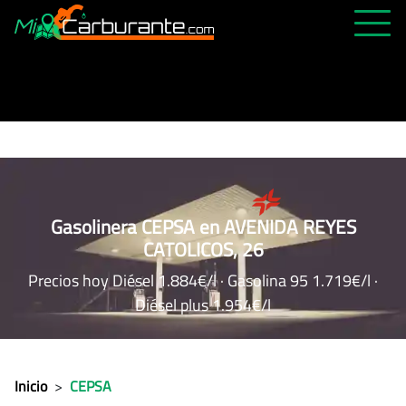
PRECIOS HOY
HISTÓRICO
MÁS CERCANA
ABIERTAS 24H
ÚLTIMAS MATRÍCULAS
Gasolinera CEPSA en AVENIDA REYES
CATOLICOS, 26
FAVORITAS
Precios hoy Diésel 1.884€/l · Gasolina 95 1.719€/l ·
Diésel plus 1.954€/l
Inicio
>
CEPSA