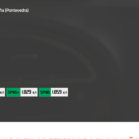
aña
(Pontevedra)
SP95+
SP98
9
1.829
1.859
€/l
€/l
€/l