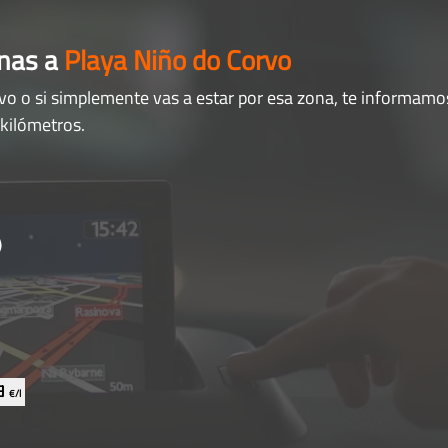
anas a
Playa Niño do Corvo
vo o si simplemente vas a estar por esa zona, te informamos
 kilómetros.
)
79
€/l