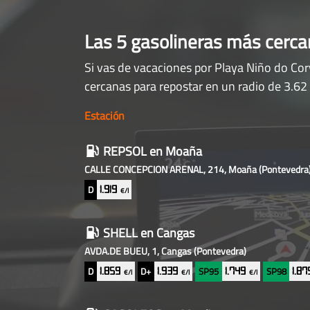
Las 5 gasolineras más cerc
Si vas de vacaciones por Playa Niño do Cor
cercanas para repostar en un radio de 3.62
Estación
Gasolineras
REPSOL
en Moaña
baratas
CALLE CONCEPCION ARENAL, 214, Moaña
(Pontevedra
cercanas
D
1.919
€/l
SHELL
en Cangas
AVDA.DE BUEU, 1, Cangas
(Pontevedra)
D
D+
SP95
SP98
1.859
1.939
1.749
1.8
€/l
€/l
€/l