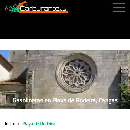
PRECIOS HOY
HISTÓRICO
MÁS CERCANA
ABIERTAS 24H
ÚLTIMAS MATRÍCULAS
FAVORITAS
Gasolineras en Playa de Rodeira, Cangas
Inicio
>
Playa de Rodeira