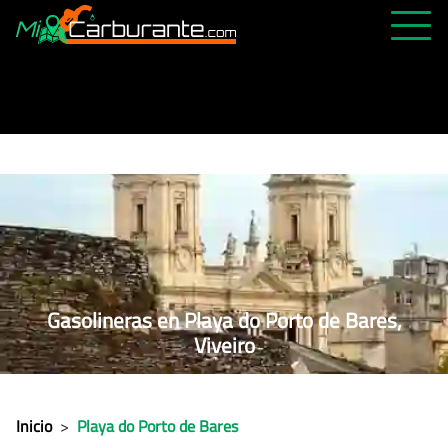
PRECIOS HOY
HISTÓRICO
MÁS CERCANA
ABIERTAS 24H
ÚLTIMAS MATRÍCULAS
FAVORITAS
Gasolineras en Playa do Porto de Bares,
Viveiro
Inicio
>
Playa do Porto de Bares