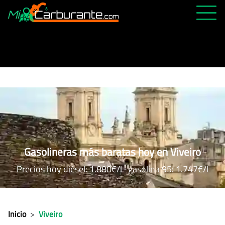
PRECIOS HOY
HISTÓRICO
MÁS CERCANA
ABIERTAS 24H
ÚLTIMAS MATRÍCULAS
FAVORITAS
Gasolineras más baratas hoy en Viveiro
Precios hoy diésel: 1.880€/l · gasolina 95: 1.747€/l
Inicio
>
Viveiro