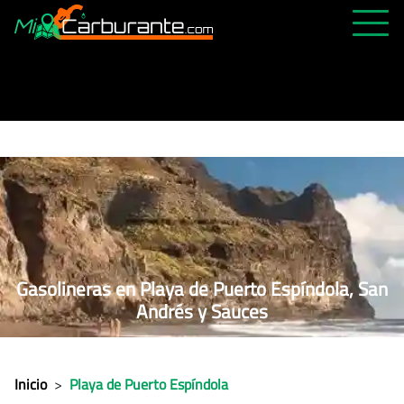
PRECIOS HOY
HISTÓRICO
MÁS CERCANA
ABIERTAS 24H
ÚLTIMAS MATRÍCULAS
FAVORITAS
Gasolineras en Playa de Puerto Espíndola, San
Andrés y Sauces
Inicio
>
Playa de Puerto Espíndola