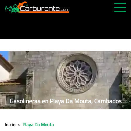
PRECIOS HOY
HISTÓRICO
MÁS CERCANA
ABIERTAS 24H
ÚLTIMAS MATRÍCULAS
FAVORITAS
Gasolineras en Playa Da Mouta, Cambados
Inicio
>
Playa Da Mouta