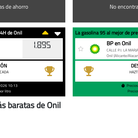
as de ahorro
No encontra
24H de Onil
La
Gasolinera
Precio
BP en Onil
1.895
gasolina
CALLE P.I. LA MARJ
95
Onil
(Alicante/Alacan
al
IÓN
DE
mejor
ACADA
HAZT
de
precio
/2026 10:13
Precio
r litro
Precio
en
gasolineras
s baratas de Onil
BP
24H
de
Onil