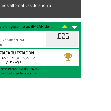
mos alternativas de ahorro
La gasolina 95 al mejor de precio en gasolineras BP 24H de Onil
1.825
AL - C/ GREGAL, S/N
t)
STACA TU ESTACIÓN
E GASOLINERA DESTACADA
¡CLICK AQUÍ!
s actualizados: 06/08/2026 10:13
s mostrados en €uros por litro