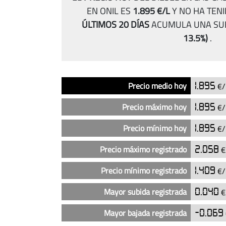
EN ONIL ES
1.895 €/L
Y NO HA TEN
ÚLTIMOS 20 DÍAS
ACUMULA UNA SU
13.5%)
.
Análisis
Indicador
Precio
Precio medio hoy
1.895
€/
del
precio
Precio máximo hoy
1.895
€/
del
diésel
Precio mínimo hoy
1.895
€/
en
Precio máximo registrado
2.058
€
las
gasolineras
Precio mínimo registrado
1.409
€/
BP
24
Mayor subida registrada
0.040
€
horas
en
Mayor bajada registrada
-0.069
Onil