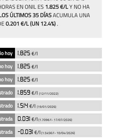
HORAS EN ONIL ES
1.825 €/L
Y NO HA
LOS ÚLTIMOS 35 DÍAS
ACUMULA UNA
DE
0.201 €/L
(UN 12.4%)
.
io hoy
1.825
€/l
mo hoy
1.825
€/l
mo hoy
1.825
€/l
strado
1.859
€/l
(12/11/2022)
strado
1.514
€/l
(19/01/2026)
strada
0.031
€/l
(1.709€/l -
17/07/2026
)
strada
-0.031
€/l
(1.545€/l -
10/04/2026
)