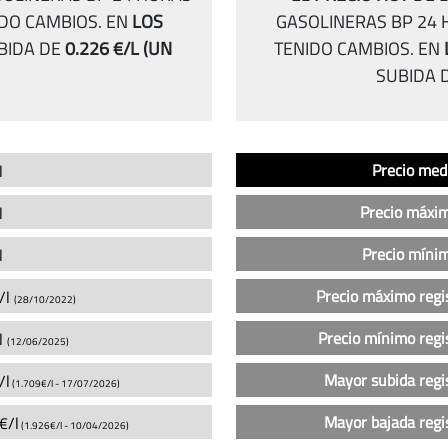
IDO CAMBIOS.
EN
LOS
GASOLINERAS BP 24 
BIDA DE
0.226 €/L
(UN
TENIDO CAMBIOS.
EN
SUBIDA 
Análisis
Indicador
Precio
Precio med
l
del
precio
Precio máxi
l
de
la
Precio míni
l
gasolina
Precio máximo regi
/l
sin
(28/10/2022)
plomo
Precio mínimo regi
l
(12/06/2025)
95
en
Mayor subida regi
/l
(1.709€/l -
17/07/2026
)
las
gasolineras
Mayor bajada regi
€/l
(1.926€/l -
10/04/2026
)
BP