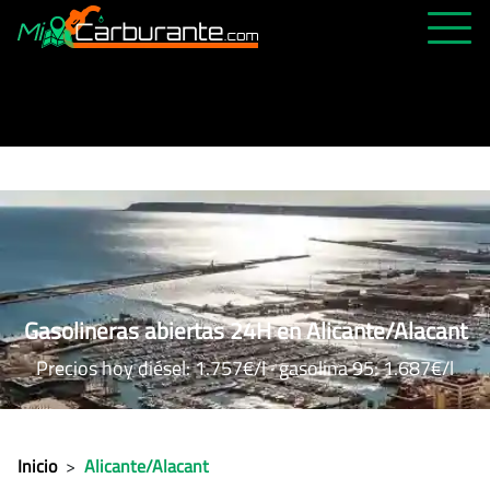
PRECIOS HOY
HISTÓRICO
MÁS CERCANA
ABIERTAS 24H
ÚLTIMAS MATRÍCULAS
FAVORITAS
Gasolineras abiertas 24H en Alicante/Alacant
Precios hoy diésel: 1.757€/l · gasolina 95: 1.687€/l
Inicio
>
Alicante/Alacant