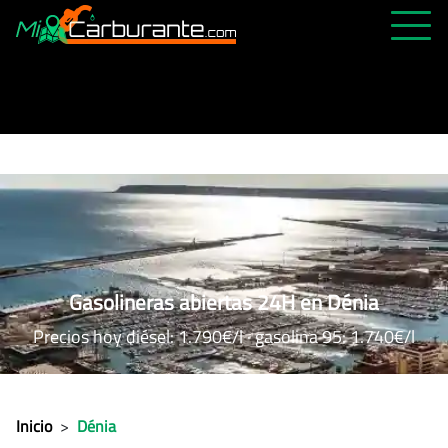
PRECIOS HOY
HISTÓRICO
MÁS CERCANA
ABIERTAS 24H
ÚLTIMAS MATRÍCULAS
FAVORITAS
Gasolineras abiertas 24H en Dénia
Precios hoy diésel: 1.790€/l · gasolina 95: 1.740€/l
Inicio
>
Dénia