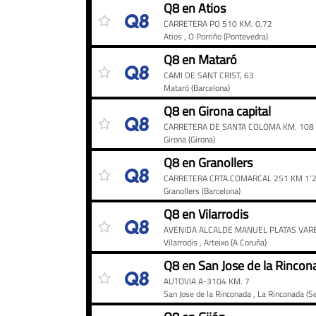
Precios
Gasolinera
Precio
Q8 en Atios
del
CARRETERA PO 510 KM. 0,72
diésel
Atios
, O Porriño
(Pontevedra)
en
Q8 en Mataró
las
CAMI DE SANT CRIST, 63
Q8
Mataró
(Barcelona)
de
Q8 en Girona capital
España
CARRETERA DE SANTA COLOMA KM. 108
Girona
(Girona)
Q8 en Granollers
CARRETERA CRTA.COMARCAL 251 KM 1'2
Granollers
(Barcelona)
Q8 en Vilarrodis
AVENIDA ALCALDE MANUEL PLATAS VARE
Vilarrodis
, Arteixo
(A Coruña)
Q8 en San Jose de la Rincon
AUTOVIA A-3104 KM. 7
San Jose de la Rinconada
, La Rinconada
(Se