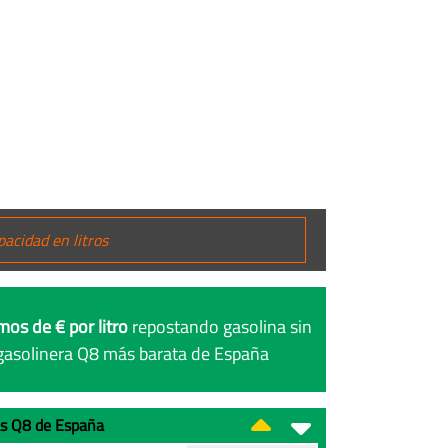
mos de € por litro
repostando gasolina sin
gasolinera Q8 más barata de España
las Q8 de España