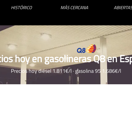
HISTÓRICO
MÁS CERCANA
ABIERTAS
ios hoy en gasolineras Q8 en E
Precios hoy diésel 1.811€/l · gasolina 95 1.686€/l