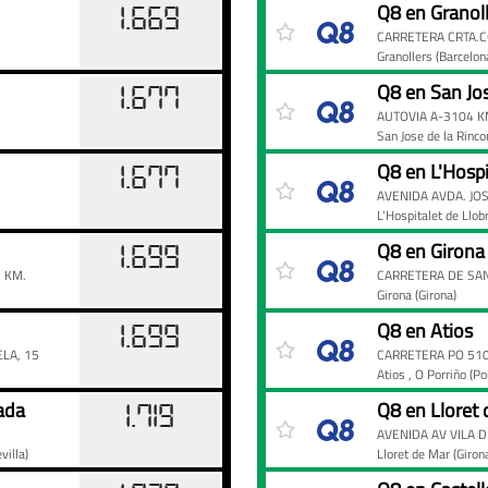
Precios
Gasolinera
Precio
Q8 en Granol
1.669
de
CARRETERA CRTA.C
la
Granollers
(Barcelon
gasolina
Q8 en San Jo
1.677
95
AUTOVIA A-3104 K
en
San Jose de la Rinc
las
Q8 en L'Hospi
1.677
Q8
AVENIDA AVDA. JO
de
L'Hospitalet de Llo
España
Q8 en Girona 
1.699
 KM.
CARRETERA DE SA
Girona
(Girona)
Q8 en Atios
1.699
LA, 15
CARRETERA PO 510
Atios
, O Porriño
(Po
ada
Q8 en Lloret
1.719
AVENIDA AV VILA D
villa)
Lloret de Mar
(Giron