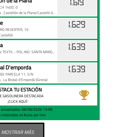
on de la Plana
1.619
CH 140D, 0
na
, Castellón de la Plana/Castelló de la Plana
(Castellón/Castelló)
be
1.629
RO REVERTER, 10
Castelló)
sa
1.639
COLOM ESQUINA AV TEXTIL - POL.IND. SANTA MARGARIDA 2,
bal D'emporda
1.639
I B2 PARCELA 11, S/N
a
, La Bisbal d'Empordà
(Girona)
STACA TU ESTACIÓN
E GASOLINERA DESTACADA
¡CLICK AQUÍ!
s actualizados: 08/08/2026 13:08
s mostrados en €uros por litro
MOSTRAR MÁS