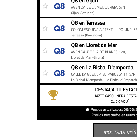
Q8 en Gijón
AVENIDA DE LA METALURGIA, S/N
Gijón
(Asturias)
Q8 en Terrassa
Terrassa
(Barcelona)
Q8 en Lloret de Mar
AVENIDA AV VILA DE BLANES 120,
Lloret de Mar
(Girona)
Q8 en La Bisbal D'emporda
CALLE L'AIGÜETA PI B2 PARCELA 11, S/N
La Bisbal D'emporda
, La Bisbal d'Empord
DESTACA TU ESTAC
HAZTE GASOLINERA DEST
¡CLICK AQUÍ!
Precios actualizados: 08/08
Precios mostrados en €uros po
MOSTRAR MÁS