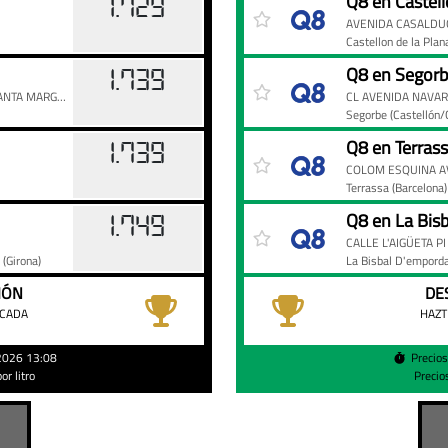
Q8 en Castell
1.729
AVENIDA CASALDU
Castellon de la Pla
Q8 en Segor
1.739
COLOM ESQUINA AV TEXTIL - POL.IND. SANTA MARGARIDA 2,
CL AVENIDA NAVAR
Segorbe
(Castellón/
Q8 en Terras
1.739
Terrassa
(Barcelona)
Q8 en La Bis
1.749
CALLE L'AIGÜETA P
à
(Girona)
La Bisbal D'empord
IÓN
DE
ACADA
HAZT
/2026 13:08
Precio
r litro
Precio