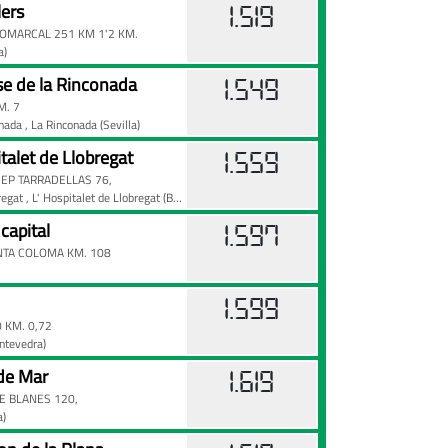
lers
1.519
OMARCAL 251 KM 1'2 KM.
a)
se de la Rinconada
1.549
M. 7
onada
, La Rinconada
(Sevilla)
talet de Llobregat
1.559
SEP TARRADELLAS 76,
bregat
, L' Hospitalet de Llobregat
(Barcelona)
capital
1.597
NTA COLOMA KM. 108
1.599
 KM. 0,72
ntevedra)
 de Mar
1.619
E BLANES 120,
a)