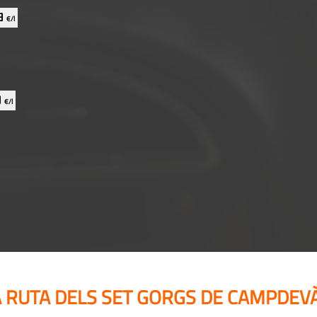
69
€/l
9
€/l
A RUTA DELS SET GORGS DE CAMPDE