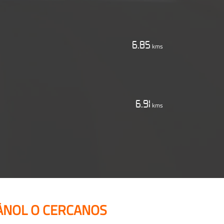
6.85
kms
6.91
kms
VÀNOL O CERCANOS