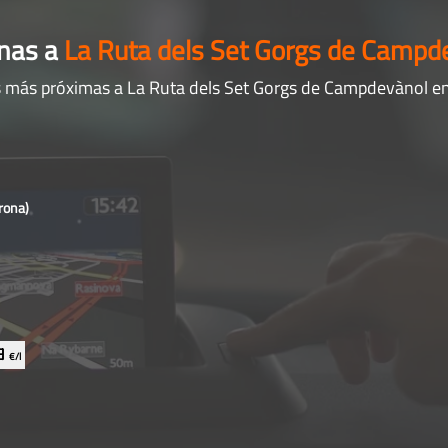
anas a
La Ruta dels Set Gorgs de Campd
as más próximas a La Ruta dels Set Gorgs de Campdevànol en
rona)
29
€/l