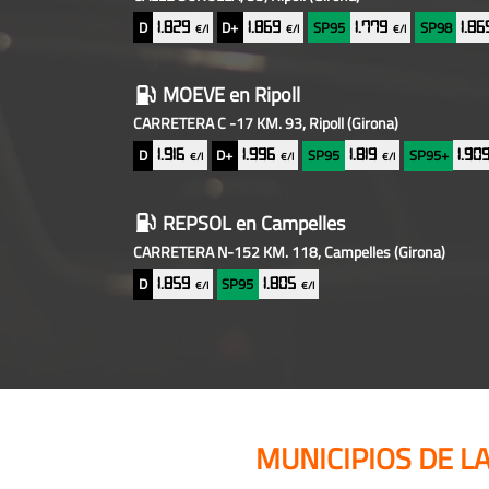
D
D+
SP95
SP98
1.829
1.869
1.779
1.8
€/l
€/l
€/l
MOEVE
en Ripoll
CARRETERA C -17 KM. 93, Ripoll
(Girona)
D
D+
SP95
SP95+
1.916
1.996
1.819
1.90
€/l
€/l
€/l
REPSOL
en Campelles
CARRETERA N-152 KM. 118, Campelles
(Girona)
D
SP95
1.859
1.805
€/l
€/l
MUNICIPIOS DE L