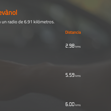
evànol
 un radio de 6.91 kilómetros.
Distancia
2.98
kms
5.59
kms
6.00
kms