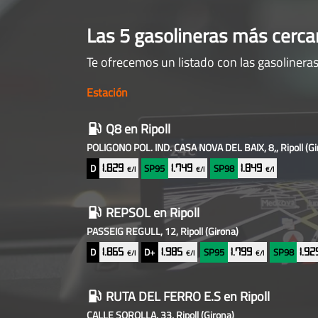
Las 5 gasolineras más cerc
Te ofrecemos un listado con las gasoliner
Estación
Gasolineras
Q8
en Ripoll
baratas
POLIGONO POL. IND. CASA NOVA DEL BAIX, 8,, Ripoll
(Gi
cercanas
D
SP95
SP98
1.829
1.749
1.849
€/l
€/l
€/l
REPSOL
en Ripoll
PASSEIG REGULL, 12, Ripoll
(Girona)
D
D+
SP95
SP98
1.865
1.985
1.799
1.9
€/l
€/l
€/l
RUTA DEL FERRO E.S
en Ripoll
CALLE SOROLLA, 33, Ripoll
(Girona)