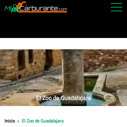
PRECIOS HOY
HISTÓRICO
MÁS CERCANA
ABIERTAS 24H
ÚLTIMAS MATRÍCULAS
FAVORITAS
El Zoo de Guadalajara
Inicio
>
El Zoo de Guadalajara