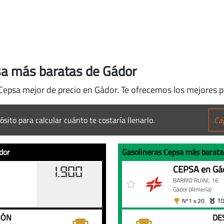
psa más baratas de Gádor
 Cepsa mejor de precio en Gádor. Te ofrecemos los mejores p
ósito para calcular cuánto te costaría llenarlo.
dor
Gasolineras Cepsa más barata
Gasolineras
Gasolinera
Precio
CEPSA en Gá
1.900
Cepsa
BARRIO RUINI, 16
más
Gádor
(Almería)
Nº1 x 20
TO
baratas
de
IÓN
DE