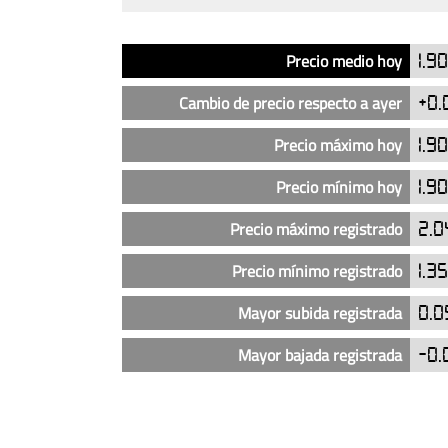
Análisis
Indicador
Precio
Precio medio hoy
1.9
del
precio
Cambio de precio respecto a ayer
+0.
del
diésel
Precio máximo hoy
1.9
en
Precio mínimo hoy
1.9
las
gasolineras
Precio máximo registrado
2.0
Cepsa
más
Precio mínimo registrado
1.3
baratas
en
Mayor subida registrada
0.0
Gádor
Mayor bajada registrada
-0.
(actualizado
hoy)