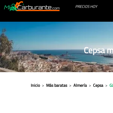
PRECIOS HOY
Cepsa m
Inicio
>
Más baratas
>
Almería
>
Cepsa
>
G