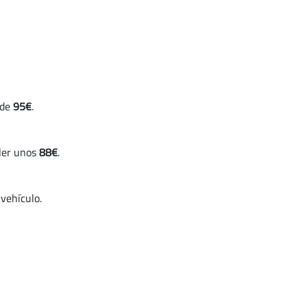
 de
95€
.
aler unos
88€
.
 vehículo.