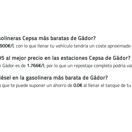
(actualizado
hoy)
asolineras Cepsa más baratas de Gádor?
.900€/l
, con lo que llenar tu vehículo tendría un coste aproximado
95 al mejor precio en las estaciones Cepsa de Gádor?
en Gádor es de
1.766€/l
, por lo que un repostaje completo podría v
iésel en la gasolinera más barata de Gádor?
 lo que te puede suponer un ahorro de
0.0€
al llenar el tanque de tu