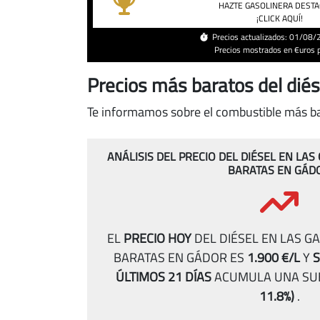
diésel
HAZTE GASOLINERA DEST
¡CLICK AQUÍ!
en
Gádor
Precios actualizados: 01/08
Precios mostrados en €uros po
Precios más baratos del diés
Te informamos sobre el combustible más bar
ANÁLISIS DEL PRECIO DEL DIÉSEL EN LA
BARATAS EN GÁD
EL
PRECIO HOY
DEL DIÉSEL EN LAS G
BARATAS EN GÁDOR ES
1.900 €/L
Y
S
ÚLTIMOS 21 DÍAS
ACUMULA UNA SU
11.8%)
.