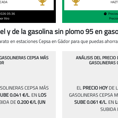
gasolina
ACADA
HAZT
95
en
/2026 05:36
Precio
r litro
Precio
Gádor
el y de la gasolina sin plomo 95 en gas
ato en estaciones Cepsa en Gádor para que puedas ahorrar 
S GASOLINERAS CEPSA MÁS
ANÁLISIS DEL PRECIO
OR
GASOLINERAS 
ASOLINERAS CEPSA MÁS
EL
PRECIO HOY
DE L
UBE 0.041 €/L
.
EN
LOS
GASOLINERAS CEPSA M
BIDA DE
0.200 €/L
(UN
SUBE 0.061 €/L
.
EN
L
SUBIDA