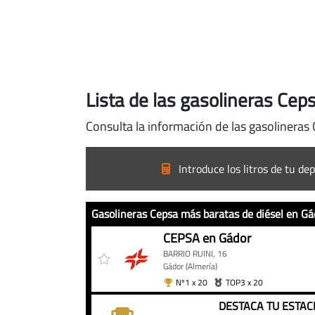
Lista de las gasolineras Ce
Consulta la información de las gasolineras
Introduce los litros de tu dep
Gasolineras Cepsa más baratas de diésel en Gá
Gasolineras
Gasolinera
Precio
CEPSA en Gádor
Cepsa
BARRIO RUINI, 16
más
Gádor
(Almería)
Nº1 x 20
TOP3 x 20
baratas
de
DESTACA TU ESTAC