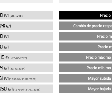
Análisis
Indicador
Precio
00
Precio
€/l
(+0.041€)
del
precio
041
Cambio de precio respe
€/l
de
la
00
Precio 
€/l
gasolina
00
Precio 
€/l
sin
plomo
49
Precio máximo 
€/l
(20/03/2026)
95
en
54
Precio mínimo 
€/l
(30/10/2024)
las
gasolineras
51
Mayor subida 
€/l
(1.859€/l -
31/07/2026
)
Cepsa
050
Mayor bajada 
€/l
más
(1.379€/l -
21/07/2025
)
baratas
en
Gádor