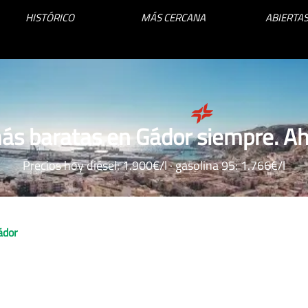
HISTÓRICO
MÁS CERCANA
ABIERTAS
ás baratas en Gádor siempre. Ah
Precios hoy diésel: 1.900€/l · gasolina 95: 1.766€/l
ádor