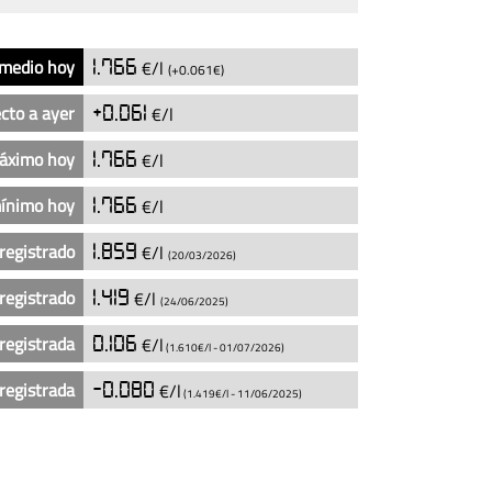
 medio hoy
1.766
€/l
(+0.061€)
cto a ayer
+0.061
€/l
máximo hoy
1.766
€/l
mínimo hoy
1.766
€/l
registrado
1.859
€/l
(20/03/2026)
registrado
1.419
€/l
(24/06/2025)
registrada
0.106
€/l
(1.610€/l -
01/07/2026
)
registrada
-0.080
€/l
(1.419€/l -
11/06/2025
)