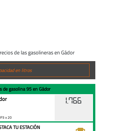
recios de las gasolineras en Gádor
s de gasolina 95 en Gádor
dor
1.766
P3 x 20
STACA TU ESTACIÓN