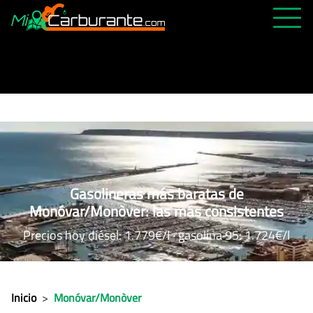
PRECIOS HOY
HISTÓRICO
MÁS CERCANA
ABIERTAS 24H
ÚLTIMAS MATRÍCULAS
Gasolineras más baratas de
FAVORITAS
Monóvar/Monòver: las más consistentes
Precios hoy diésel: 1.779€/l · gasolina 95: 1.724€/l
Inicio
>
Monóvar/Monòver