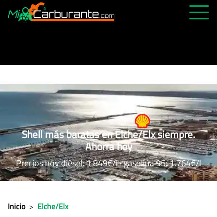
PRECIOS HOY
HISTÓRICO
MÁS CERCANA
ABIERTAS 24H
ÚLTIMAS MATRÍCULAS
Shell más baratas en Elche/Elx siempre.
FAVORITAS
Ahorra hoy
Precios hoy diésel: 1.849€/l · gasolina 95: 1.764€/l
Inicio
>
Elche/Elx