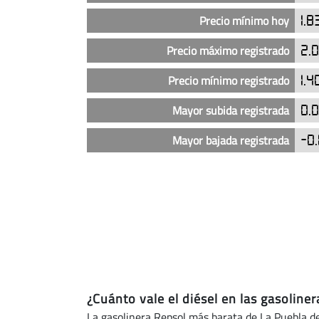
en
Precio mínimo hoy
1.8
las
gasolineras
Precio máximo registrado
2.
Repsol
en
Precio mínimo registrado
1.4
La
Puebla
Mayor subida registrada
0.
de
Mayor bajada registrada
-0.
Alfindén
(actualizado
hoy)
¿Cuánto vale el diésel en las gasoline
La gasolinera Repsol más barata de La Puebla de