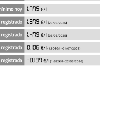
mínimo hoy
1.775
€/l
 registrado
1.879
€/l
(23/03/2026)
 registrado
1.479
€/l
(06/06/2025)
 registrada
0.106
€/l
(1.606€/l -
01/07/2026
)
 registrada
-0.197
€/l
(1.682€/l -
22/03/2026
)