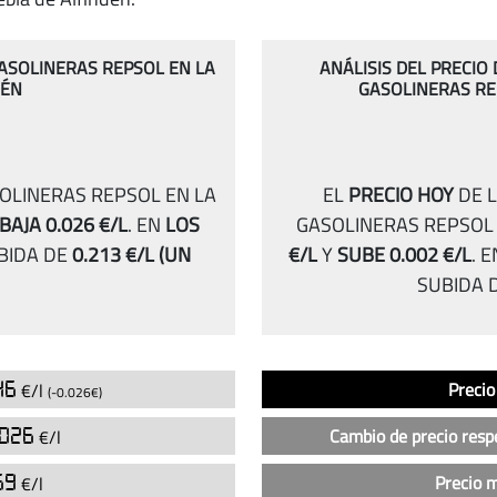
GASOLINERAS REPSOL EN LA
ANÁLISIS DEL PRECIO
DÉN
GASOLINERAS RE
SOLINERAS REPSOL EN LA
EL
PRECIO HOY
DE L
BAJA 0.026 €/L
.
EN
LOS
GASOLINERAS REPSOL 
BIDA DE
0.213 €/L
(UN
€/L
Y
SUBE 0.002 €/L
.
E
SUBIDA 
Análisis
Indicador
Precio
46
Precio
€/l
(-0.026€)
del
precio
.026
Cambio de precio resp
€/l
de
la
59
Precio 
€/l