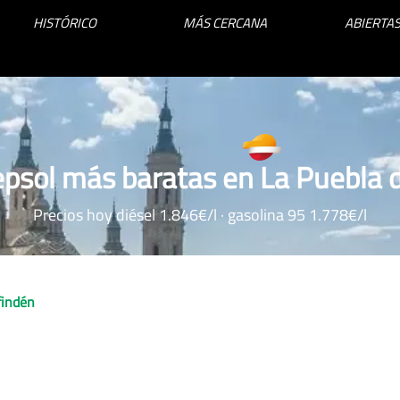
HISTÓRICO
MÁS CERCANA
ABIERTAS
epsol más baratas en La Puebla d
Precios hoy diésel 1.846€/l · gasolina 95 1.778€/l
findén