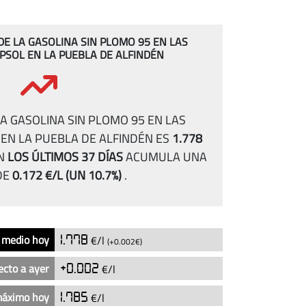
 DE LA GASOLINA SIN PLOMO 95 EN LAS
PSOL EN LA PUEBLA DE ALFINDÉN
A GASOLINA SIN PLOMO 95 EN LAS
EN LA PUEBLA DE ALFINDÉN ES
1.778
N
LOS ÚLTIMOS 37 DÍAS
ACUMULA UNA
DE
0.172 €/L
(UN 10.7%)
.
 medio hoy
1.778
€/l
(+0.002€)
ecto a ayer
+0.002
€/l
máximo hoy
1.785
€/l