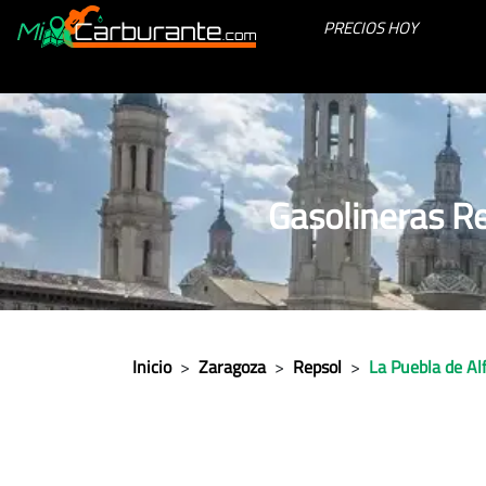
PRECIOS HOY
Gasolineras R
Inicio
>
Zaragoza
>
Repsol
>
La Puebla de Al