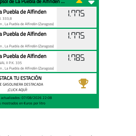
Precio de la gasolina 95 en Repsol de La Puebla de Alfindén hoy
 Puebla de Alfinden
1.775
. 333,8
en
, La Puebla de Alfindén
(Zaragoza)
 Puebla de Alfinden
1.775
en
, La Puebla de Alfindén
(Zaragoza)
 Puebla de Alfinden
1.785
L II P.K. 335
en
, La Puebla de Alfindén
(Zaragoza)
STACA TU ESTACIÓN
E GASOLINERA DESTACADA
¡CLICK AQUÍ!
s actualizados: 07/08/2026 22:08
s mostrados en €uros por litro