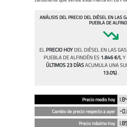
ANÁLISIS DEL PRECIO DEL DIÉSEL EN LAS 
PUEBLA DE ALFIN
EL
PRECIO HOY
DEL DIÉSEL EN LAS GA
PUEBLA DE ALFINDÉN ES
1.846 €/L
Y
ÚLTIMOS 23 DÍAS
ACUMULA UNA SU
13.0%)
.
Análisis
Indicador
Precio
Precio medio hoy
1.8
del
precio
Cambio de precio respecto a ayer
-0
del
diésel
Precio máximo hoy
1.8