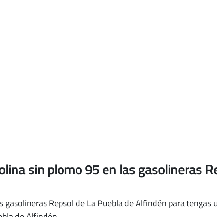
solina sin plomo 95
en las gasolineras R
s gasolineras Repsol de La Puebla de Alfindén para tengas u
bla de Alfindén.