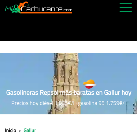
PRECIOS HOY
HISTÓRICO
MÁS CERCANA
ABIERTAS 24H
ÚLTIMAS MATRÍCULAS
FAVORITAS
Gasolineras Repsol más baratas en Gallur hoy
Precios hoy diésel 1.835€/l · gasolina 95 1.759€/l
Inicio
>
Gallur