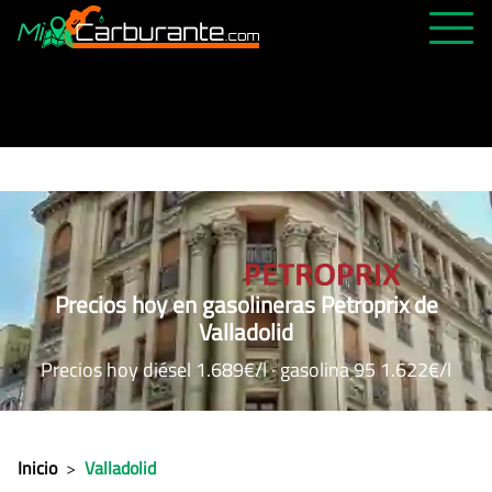
PRECIOS HOY
HISTÓRICO
MÁS CERCANA
ABIERTAS 24H
ÚLTIMAS MATRÍCULAS
Precios hoy en gasolineras Petroprix de
FAVORITAS
Valladolid
Precios hoy diésel 1.689€/l · gasolina 95 1.622€/l
Inicio
>
Valladolid